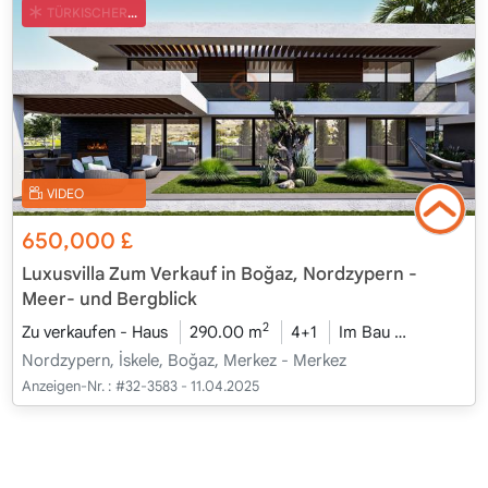
TÜRKISCHER COB
VIDEO
650,000
£
Luxusvilla Zum Verkauf in Boğaz, Nordzypern -
Meer- und Bergblick
2
Zu verkaufen - Haus
290.00 m
4+1
Im Bau
2026 - Ka
Nordzypern, İskele, Boğaz, Merkez - Merkez
Anzeigen-Nr. :
#32-3583 - 11.04.2025