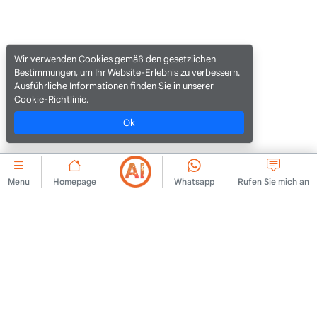
Wir verwenden Cookies gemäß den gesetzlichen
Bestimmungen, um Ihr Website-Erlebnis zu verbessern.
Ausführliche Informationen finden Sie in unserer
Cookie-Richtlinie.
Ok
Menu
Homepage
Whatsapp
Rufen Sie mich an
UNTERNEHMEN
Mitgliedschaftsvereinbarung
Kontaktieren Sie uns
Regeln für die
Über uns
Veröffentlichung von
Hinweisen