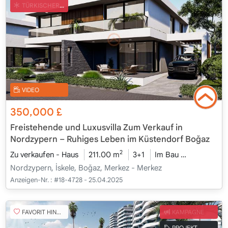
TÜRKISCHER COB
VIDEO
350,000
£
Freistehende und Luxusvilla Zum Verkauf in
Nordzypern – Ruhiges Leben im Küstendorf Boğaz
2
Zu verkaufen - Haus
211.00 m
3+1
Im Bau
2026 - Kam
Nordzypern, İskele, Boğaz, Merkez - Merkez
Anzeigen-Nr. :
#18-4728 - 25.04.2025
FAVORIT HINZUFÜGEN
KAMPAGNE
PROJEKT