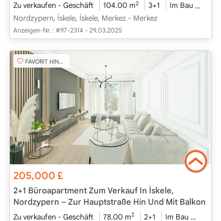
2
Zu verkaufen - Geschäft
104.00 m
3+1
Im Bau
2026 
Nordzypern, İskele, İskele, Merkez - Merkez
Anzeigen-Nr. :
#97-2314 - 29.03.2025
FAVORIT HINZUFÜGEN
205,000
£
2+1 Büroapartment Zum Verkauf In İskele,
Nordzypern – Zur Hauptstraße Hin Und Mit Balkon
2
Zu verkaufen - Geschäft
78.00 m
2+1
Im Bau
2026 -