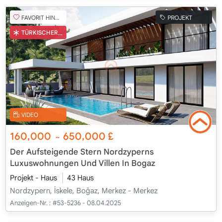
FAVORIT HINZUFÜGEN
PROJEKT
TÜRKISCHER COB
VIDEO
160,000
650,000
£
~
Der Aufsteigende Stern Nordzyperns
Luxuswohnungen Und Villen In Bogaz
Projekt - Haus
43 Haus
Nordzypern, İskele, Boğaz, Merkez - Merkez
Anzeigen-Nr. :
#53-5236 - 08.04.2025