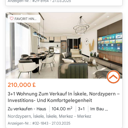
Anzeigen-Nr. :
#29-8954 - 27.03.2025
FAVORIT HINZUFÜGEN
210,000
£
3+1 Wohnung Zum Verkauf In İskele, Nordzypern –
Investitions- Und Komfortgelegenheit
2
Zu verkaufen - Haus
104.00 m
3+1
Im Bau
2026 - Ju
Nordzypern, İskele, İskele, Merkez - Merkez
Anzeigen-Nr. :
#32-1843 - 27.03.2025