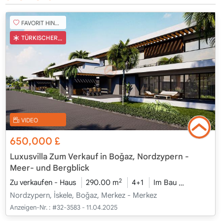
FAVORIT HINZUFÜGEN
TÜRKISCHER COB
VIDEO
650,000
£
Luxusvilla Zum Verkauf in Boğaz, Nordzypern -
Meer- und Bergblick
2
Zu verkaufen - Haus
290.00 m
4+1
Im Bau
2026 - Ka
Nordzypern, İskele, Boğaz, Merkez - Merkez
Anzeigen-Nr. :
#32-3583 - 11.04.2025