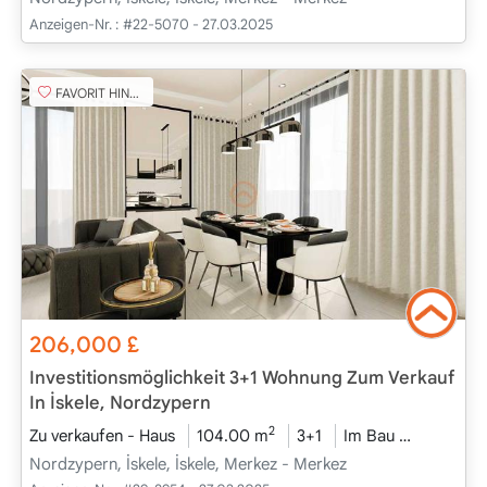
Anzeigen-Nr. :
#22-5070 - 27.03.2025
FAVORIT HINZUFÜGEN
206,000
£
Investitionsmöglichkeit 3+1 Wohnung Zum Verkauf
In İskele, Nordzypern
2
Zu verkaufen - Haus
104.00 m
3+1
Im Bau
2026 - Ju
Nordzypern, İskele, İskele, Merkez - Merkez