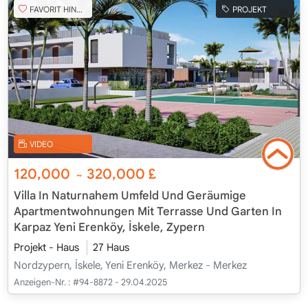
FAVORIT HINZUFÜGEN
PROJEKT
VIDEO
120,000
320,000
£
~
Villa In Naturnahem Umfeld Und Geräumige
Apartmentwohnungen Mit Terrasse Und Garten In
Karpaz Yeni Erenköy, İskele, Zypern
Projekt - Haus
27 Haus
Nordzypern, İskele, Yeni Erenköy, Merkez - Merkez
Anzeigen-Nr. :
#94-8872 - 29.04.2025