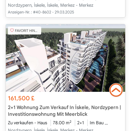
Nordzypern, İskele, İskele, Merkez - Merkez
Anzeigen-Nr. :
#40-8602 - 29.03.2025
FAVORIT HINZUFÜGEN
161,500
£
2+1 Wohnung Zum Verkauf In İskele, Nordzypern |
Investitionswohnung Mit Meerblick
2
Zu verkaufen - Haus
78.00 m
2+1
Im Bau
2026 - Jun
Nordzypern, İskele, İskele, Merkez - Merkez