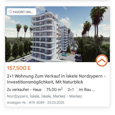
FAVORIT HINZUFÜGEN
157,500
£
2+1 Wohnung Zum Verkauf In İskele Nordzypern -
Investitionsmöglichkeit, Mit Naturblick
2
Zu verkaufen - Haus
75.00 m
2+1
Im Bau
2026 - Feb
Nordzypern, İskele, İskele, Merkez - Merkez
Anzeigen-Nr. :
#74-5089 - 23.03.2025