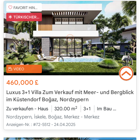
FAVORIT HINZUFÜGEN
TÜRKISCHER COB
VIDEO
460,000
£
Luxus 3+1 Villa Zum Verkauf mit Meer- und Bergblick
im Küstendorf Boğaz, Nordzypern
2
Zu verkaufen - Haus
320.00 m
3+1
Im Bau
2026 - Ka
Nordzypern, İskele, Boğaz, Merkez - Merkez
Anzeigen-Nr. :
#72-5512 - 24.04.2025