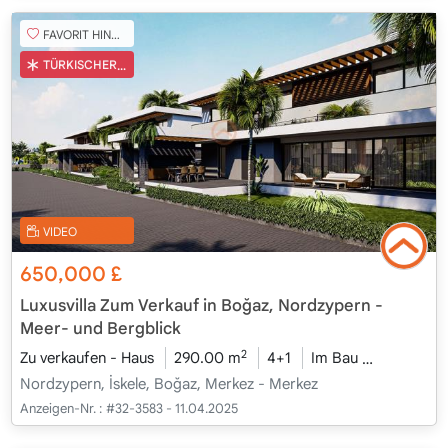
FAVORIT HINZUFÜGEN
TÜRKISCHER COB
VIDEO
650,000
£
Luxusvilla Zum Verkauf in Boğaz, Nordzypern -
Meer- und Bergblick
2
Zu verkaufen - Haus
290.00 m
4+1
Im Bau
2026 - Ka
Nordzypern, İskele, Boğaz, Merkez - Merkez
Anzeigen-Nr. :
#32-3583 - 11.04.2025