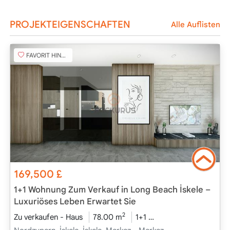
PROJEKTEIGENSCHAFTEN
Alle Auflisten
FAVORIT HINZUFÜGEN
169,500
£
1+1 Wohnung Zum Verkauf in Long Beach İskele –
Luxuriöses Leben Erwartet Sie
2
Zu verkaufen - Haus
78.00 m
1+1
Projekt Abgeschloss