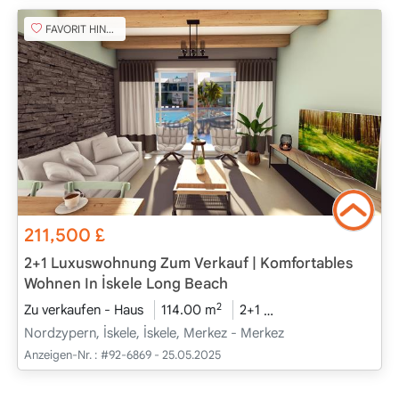
FAVORIT HINZUFÜGEN
211,500
£
2+1 Luxuswohnung Zum Verkauf | Komfortables
Wohnen In İskele Long Beach
2
Zu verkaufen - Haus
114.00 m
2+1
Projekt Abgeschlos
Nordzypern, İskele, İskele, Merkez - Merkez
Anzeigen-Nr. :
#92-6869 - 25.05.2025