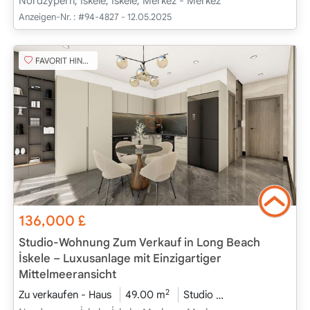
Nordzypern, İskele, İskele, Merkez - Merkez
Anzeigen-Nr. :
#94-4827 - 12.05.2025
FAVORIT HINZUFÜGEN
136,000
£
Studio-Wohnung Zum Verkauf in Long Beach
İskele – Luxusanlage mit Einzigartiger
Mittelmeeransicht
2
Zu verkaufen - Haus
49.00 m
Studio
Projekt Abgeschl