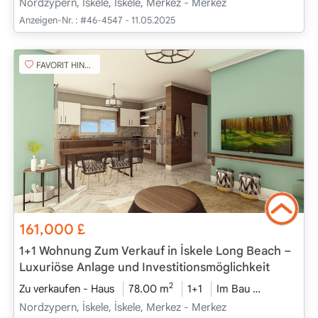
Nordzypern, İskele, İskele, Merkez - Merkez
Anzeigen-Nr. :
#46-4547 - 11.05.2025
FAVORIT HINZUFÜGEN
161,000
£
1+1 Wohnung Zum Verkauf in İskele Long Beach –
Luxuriöse Anlage und Investitionsmöglichkeit
2
Zu verkaufen - Haus
78.00 m
1+1
Im Bau
2025 - Dez
Nordzypern, İskele, İskele, Merkez - Merkez