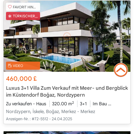
FAVORIT HINZUFÜGEN
TÜRKISCHER COB
VIDEO
460,000
£
Luxus 3+1 Villa Zum Verkauf mit Meer- und Bergblick
im Küstendorf Boğaz, Nordzypern
2
Zu verkaufen - Haus
320.00 m
3+1
Im Bau
2026 - Ka
Nordzypern, İskele, Boğaz, Merkez - Merkez
Anzeigen-Nr. :
#72-5512 - 24.04.2025