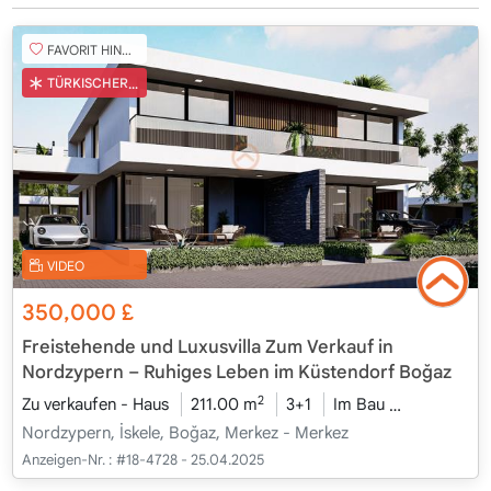
FAVORIT HINZUFÜGEN
TÜRKISCHER COB
VIDEO
350,000
£
Freistehende und Luxusvilla Zum Verkauf in
Nordzypern – Ruhiges Leben im Küstendorf Boğaz
2
Zu verkaufen - Haus
211.00 m
3+1
Im Bau
2026 - Kam
Nordzypern, İskele, Boğaz, Merkez - Merkez
Anzeigen-Nr. :
#18-4728 - 25.04.2025