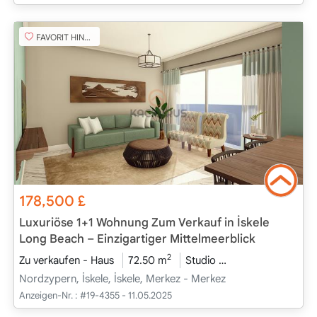
FAVORIT HINZUFÜGEN
178,500
£
Luxuriöse 1+1 Wohnung Zum Verkauf in İskele
Long Beach – Einzigartiger Mittelmeerblick
2
Zu verkaufen - Haus
72.50 m
Studio
Projekt Abgeschl
Nordzypern, İskele, İskele, Merkez - Merkez
Anzeigen-Nr. :
#19-4355 - 11.05.2025