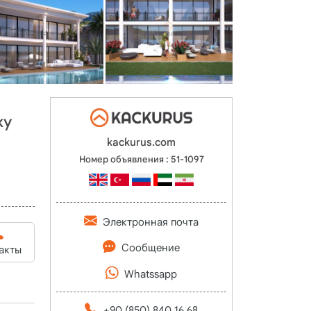
жу
kackurus.com
Номер объявления : 51-1097
Электронная почта
Сообщение
акты
Whatssapp
+90 (850) 840 16 68