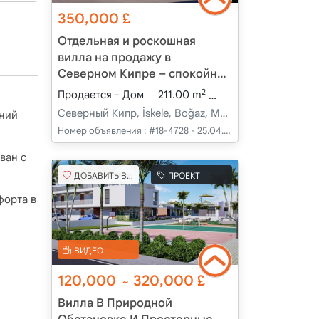
350,000
£
Отдельная и роскошная
вилла на продажу в
Северном Кипре – спокойная
жизнь в прибрежной деревне
2
Продается - Дом
211.00 m
3+1
В разработк
Бозаз
Северный Кипр, İskele, Boğaz, Merkez - Merkez
иний
Номер объявления :
#18-4728 - 25.04.2025
ван с
ДОБАВИТЬ В ИЗБРАННОЕ
ПРОЕКТ
форта в
ВИДЕО
120,000
320,000
£
~
Вилла В Природной