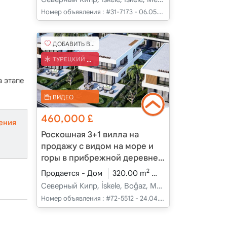
Номер объявления :
#31-7173 - 06.05.2025
ДОБАВИТЬ В ИЗБРАННОЕ
ТУРЕЦКИЙ КОБ
 этапе
ВИДЕО
460,000
£
ения
Роскошная 3+1 вилла на
продажу с видом на море и
горы в прибрежной деревне
Бозаз, Северный Кипр
2
Продается - Дом
320.00 m
3+1
В разработк
Северный Кипр, İskele, Boğaz, Merkez - Merkez
Номер объявления :
#72-5512 - 24.04.2025