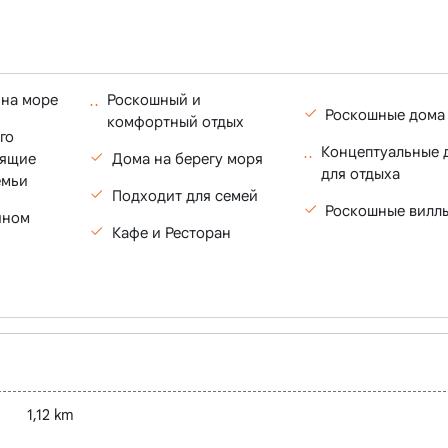
 на море
Роскошный и
Роскошные дома
комфортный отдых
го
Концептуальные 
дящие
Дома на берегу моря
для отдыха
емьи
Подходит для семей
Роскошные вилл
йном
Кафе и Ресторан
1,12 km