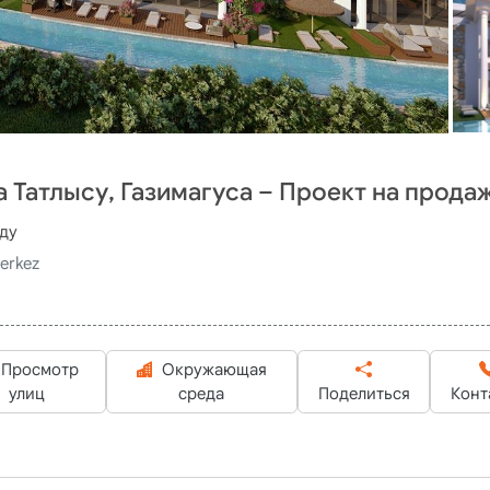
 Татлысу, Газимагуса – Проект на прода
аду
erkez
Просмотр
Окружающая
улиц
среда
Поделиться
Конт