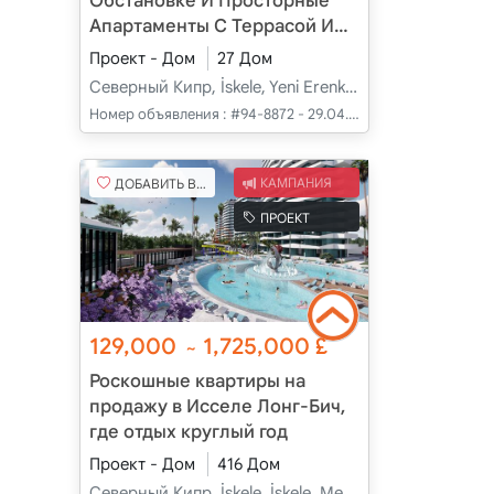
Обстановке И Просторные
Апартаменты С Террасой И
Садом В Карпазе, Новый
Проект - Дом
27 Дом
Эренкой, Искеле, Кипр
Северный Кипр, İskele, Yeni Erenköy, Merkez - Merkez
Номер объявления :
#94-8872 - 29.04.2025
ДОБАВИТЬ В ИЗБРАННОЕ
КАМПАНИЯ
ПРОЕКТ
129,000
1,725,000
£
~
Роскошные квартиры на
продажу в Исселе Лонг-Бич,
где отдых круглый год
Проект - Дом
416 Дом
Северный Кипр, İskele, İskele, Merkez - Merkez