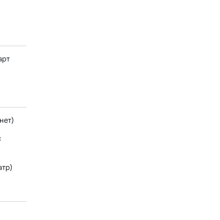
арт
нет)
с
атр)