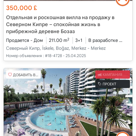
350,000
£
Отдельная и роскошная вилла на продажу в
Северном Кипре – спокойная жизнь в
прибрежной деревне Бозаз
2
Продается - Дом
211.00 m
3+1
В разработке
2026 
Северный Кипр, İskele, Boğaz, Merkez - Merkez
Номер объявления :
#18-4728 - 25.04.2025
ДОБАВИТЬ В ИЗБРАННОЕ
КАМПАНИЯ
ПРОЕКТ