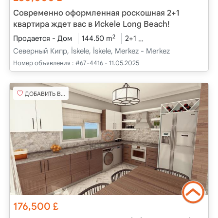
Современно оформленная роскошная 2+1
квартира ждет вас в Исkele Long Beach!
2
Продается - Дом
144.50 m
2+1
Проект завершен
Северный Кипр, İskele, İskele, Merkez - Merkez
Номер объявления :
#67-4416 - 11.05.2025
ДОБАВИТЬ В ИЗБРАННОЕ
176,500
£