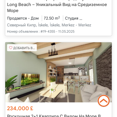
Long Beach – Уникальный Вид на Средиземное
Море
2
Продается - Дом
72.50 m
Студия
Проект завершен
Северный Кипр, İskele, İskele, Merkez - Merkez
Номер объявления :
#19-4355 - 11.05.2025
ДОБАВИТЬ В ИЗБРАННОЕ
234,000
£
Роскошная 2+1 Квартира С Видом На Море В