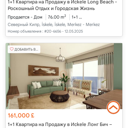
1+1 Квартира на Продажу в Исkele Long Beach -
Роскошный Отдых и Городская Жизнь
2
Продается - Дом
76.00 m
1+1
Проект завершен
2
Северный Кипр, İskele, İskele, Merkez - Merkez
Номер объявления :
#20-6656 - 12.05.2025
ДОБАВИТЬ В ИЗБРАННОЕ
161,000
£
1+1 Квартира на Продажу в Исkele Лонг Бич –