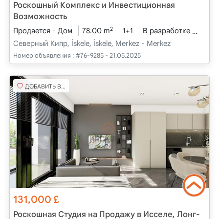
Роскошный Комплекс и Инвестиционная
Возможность
2
Продается - Дом
78.00 m
1+1
В разработке
2025
Северный Кипр, İskele, İskele, Merkez - Merkez
Номер объявления :
#76-9285 - 21.05.2025
ДОБАВИТЬ В ИЗБРАННОЕ
131,000
£
Роскошная Студия на Продажу в Исселе, Лонг-