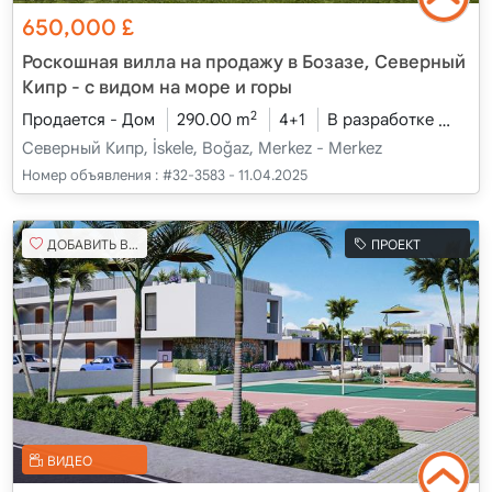
650,000
£
Роскошная вилла на продажу в Бозазе, Северный
Кипр - с видом на море и горы
2
Продается - Дом
290.00 m
4+1
В разработке
2026
Северный Кипр, İskele, Boğaz, Merkez - Merkez
Номер объявления :
#32-3583 - 11.04.2025
ДОБАВИТЬ В ИЗБРАННОЕ
ПРОЕКТ
ВИДЕО