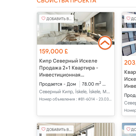
СВОЙСТВА ПРОЕКТА
ДОБАВИТЬ В ИЗБРАННОЕ
ДОБА
159,000
£
Кипр Северный Искеле
203
Продажа 2+1 Квартира -
Квар
Инвестиционная
Иске
Возможность
2
Продается - Дом
78.00 m
2+1
В разр
Инв
Северный Кипр, İskele, İskele, Merkez - Merkez
Возм
Прод
Номер объявления :
#81-6014 - 23.03.2025
Жиз
Номер
ДОБАВИТЬ В ИЗБРАННОЕ
ДОБА