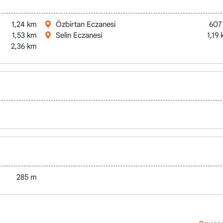
1,24 km
Özbirtan Eczanesi
607
1,53 km
Selin Eczanesi
1,19
2,36 km
иям
285 m