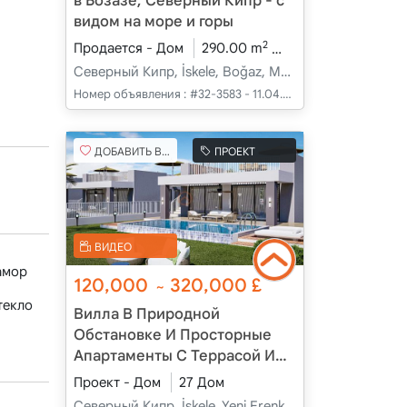
в Бозазе, Северный Кипр - с
видом на море и горы
2
Продается - Дом
290.00 m
4+1
В разработк
Северный Кипр, İskele, Boğaz, Merkez - Merkez
Номер объявления :
#32-3583 - 11.04.2025
ДОБАВИТЬ В ИЗБРАННОЕ
ПРОЕКТ
ВИДЕО
амор
120,000
320,000
£
~
текло
Вилла В Природной
Обстановке И Просторные
Апартаменты С Террасой И
Садом В Карпазе, Новый
Проект - Дом
27 Дом
Эренкой, Искеле, Кипр
Северный Кипр, İskele, Yeni Erenköy, Merkez - Merkez