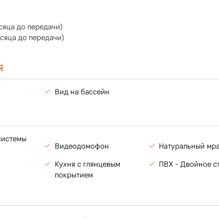
сяца до передачи)
сяца до передачи)
Я
Вид на бассейн
системы
Видеодомофон
Натуральный мр
Кухня с глянцевым
ПВХ - Двойное с
покрытием