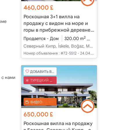
460,000
£
Роскошная 3+1 вилла на
оме
продажу с видом на море и
горы в прибрежной деревне
Бозаз, Северный Кипр
2
Продается - Дом
320.00 m
3+1
В разработк
Северный Кипр, İskele, Boğaz, Merkez - Merkez
Номер объявления :
#72-5512 - 24.04.2025
ДОБАВИТЬ В ИЗБРАННОЕ
 с нами
ТУРЕЦКИЙ КОБ
ВИДЕО
650,000
£
Роскошная вилла на продажу