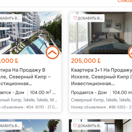
Списо
ВИТЬ В ИЗБРАННОЕ
ДОБАВИТЬ В ИЗБРАННОЕ
,000
£
205,000
£
тира На Продажу В
Квартира 3+1 На Продажу
ле, Северный Кипр –
Искеле, Северный Кипр |
аботке
2026 - февраль Доставка
2-й этаж
естиционная
Инвестиционная
ожность И Комфортная
Возможность И Вид На
2
ается - Дом
104.00 m
3+1
В разработке
Продается - Дом
2026 - февр
104.00 
нь
Природу
Северный Кипр, İskele, İskele, Merkez - Merkez
 объявления :
#54-3093 - 27.03.2025
Номер объявления :
#88-5353 - 27.03
ВИТЬ В ИЗБРАННОЕ
ДОБАВИТЬ В ИЗБРАННОЕ