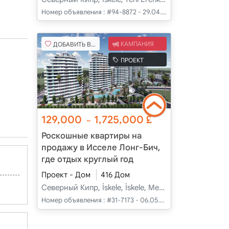
Номер объявления :
#94-8872 - 29.04.2025
ДОБАВИТЬ В ИЗБРАННОЕ
КАМПАНИЯ
ПРОЕКТ
129,000
1,725,000
£
~
Роскошные квартиры на
продажу в Исселе Лонг-Бич,
где отдых круглый год
Проект - Дом
416 Дом
Северный Кипр, İskele, İskele, Merkez - Merkez
Номер объявления :
#31-7173 - 06.05.2025