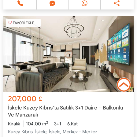
FAVORİ EKLE
207,000
£
İskele Kuzey Kıbrıs’ta Satılık 3+1 Daire – Balkonlu
Ve Manzaralı
2
Kiralık
104.00 m
3+1
6.Kat
Kuzey Kıbrıs, İskele, İskele, Merkez - Merkez