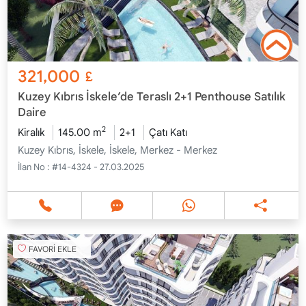
321,000
£
Kuzey Kıbrıs İskele’de Teraslı 2+1 Penthouse Satılık
Daire
2
Kiralık
145.00 m
2+1
Çatı Katı
Kuzey Kıbrıs, İskele, İskele, Merkez - Merkez
İlan No :
#14-4324 - 27.03.2025
FAVORİ EKLE