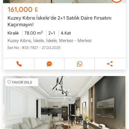
161,000
£
Kuzey Kıbrıs İskele'de 2+1 Satılık Daire Fırsatını
Kaçırmayın!
2
Kiralık
78.00 m
2+1
4.Kat
Kuzey Kıbrıs, İskele, İskele, Merkez - Merkez
İlan No :
#33-7827 - 27.03.2025
FAVORİ EKLE