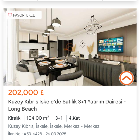
FAVORİ EKLE
202,000
£
Kuzey Kıbrıs İskele'de Satılık 3+1 Yatırım Dairesi -
Long Beach
2
Kiralık
104.00 m
3+1
4.Kat
Kuzey Kıbrıs, İskele, İskele, Merkez - Merkez
İlan No :
#53-6428 - 26.03.2025