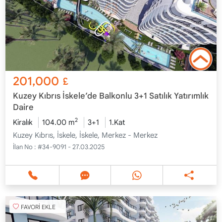
201,000
£
Kuzey Kıbrıs İskele’de Balkonlu 3+1 Satılık Yatırımlık
Daire
2
Kiralık
104.00 m
3+1
1.Kat
Kuzey Kıbrıs, İskele, İskele, Merkez - Merkez
İlan No :
#34-9091 - 27.03.2025
FAVORİ EKLE