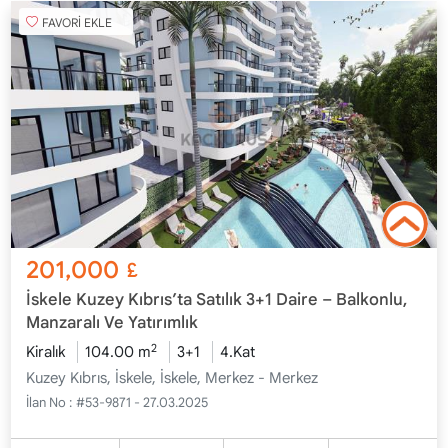
FAVORİ EKLE
201,000
£
İskele Kuzey Kıbrıs’ta Satılık 3+1 Daire – Balkonlu,
Manzaralı Ve Yatırımlık
2
Kiralık
104.00 m
3+1
4.Kat
Kuzey Kıbrıs, İskele, İskele, Merkez - Merkez
İlan No :
#53-9871 - 27.03.2025