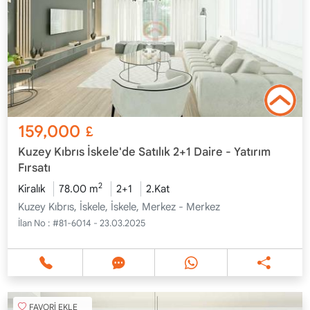
159,000
£
Kuzey Kıbrıs İskele'de Satılık 2+1 Daire - Yatırım
Fırsatı
2
Kiralık
78.00 m
2+1
2.Kat
Kuzey Kıbrıs, İskele, İskele, Merkez - Merkez
İlan No :
#81-6014 - 23.03.2025
FAVORİ EKLE