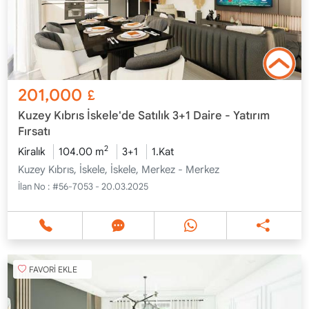
201,000
£
Kuzey Kıbrıs İskele'de Satılık 3+1 Daire - Yatırım
Fırsatı
2
Kiralık
104.00 m
3+1
1.Kat
Kuzey Kıbrıs, İskele, İskele, Merkez - Merkez
İlan No :
#56-7053 - 20.03.2025
FAVORİ EKLE