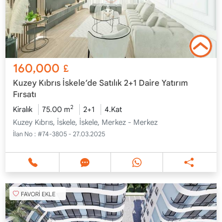
160,000
£
Kuzey Kıbrıs İskele’de Satılık 2+1 Daire Yatırım
Fırsatı
2
Kiralık
75.00 m
2+1
4.Kat
Kuzey Kıbrıs, İskele, İskele, Merkez - Merkez
İlan No :
#74-3805 - 27.03.2025
FAVORİ EKLE