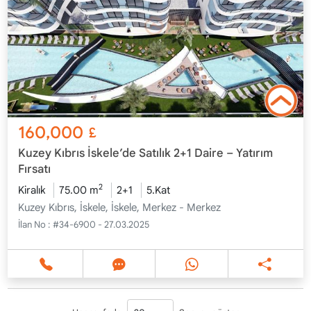
160,000
£
Kuzey Kıbrıs İskele’de Satılık 2+1 Daire – Yatırım
Fırsatı
2
Kiralık
75.00 m
2+1
5.Kat
Kuzey Kıbrıs, İskele, İskele, Merkez - Merkez
İlan No :
#34-6900 - 27.03.2025