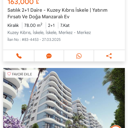
163,000
£
Satılık 2+1 Daire - Kuzey Kıbrıs İskele | Yatırım
Fırsatı Ve Doğa Manzaralı Ev
2
Kiralık
78.00 m
2+1
7.Kat
Kuzey Kıbrıs, İskele, İskele, Merkez - Merkez
İlan No :
#83-4453 - 27.03.2025
FAVORİ EKLE