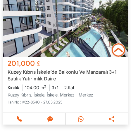
201,000
£
Kuzey Kıbrıs İskele’de Balkonlu Ve Manzaralı 3+1
Satılık Yatırımlık Daire
2
Kiralık
104.00 m
3+1
2.Kat
Kuzey Kıbrıs, İskele, İskele, Merkez - Merkez
İlan No :
#22-8540 - 27.03.2025