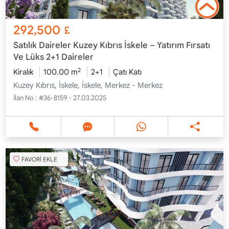
292,500
£
Satılık Daireler Kuzey Kıbrıs İskele – Yatırım Fırsatı
Ve Lüks 2+1 Daireler
2
Kiralık
100.00 m
2+1
Çatı Katı
Kuzey Kıbrıs, İskele, İskele, Merkez - Merkez
İlan No :
#36-8159 - 27.03.2025
FAVORİ EKLE