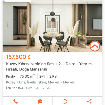
157,500
£
Kuzey Kıbrıs İskele'de Satılık 2+1 Daire - Yatırım
Fırsatı, Doğa Manzaralı
2
Kiralık
75.00 m
2+1
2.Kat
Kuzey Kıbrıs, İskele, İskele, Merkez - Merkez
İlan No :
#74-5089 - 23.03.2025