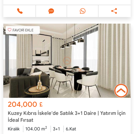
FAVORİ EKLE
204,000
£
Kuzey Kıbrıs İskele'de Satılık 3+1 Daire | Yatırım İçin
İdeal Fırsat
2
Kiralık
104.00 m
3+1
6.Kat