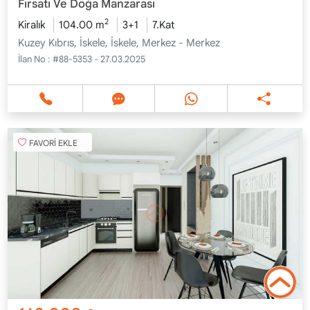
Fırsatı Ve Doğa Manzarası
2
Kiralık
104.00 m
3+1
7.Kat
Kuzey Kıbrıs, İskele, İskele, Merkez - Merkez
İlan No :
#88-5353 - 27.03.2025
FAVORİ EKLE