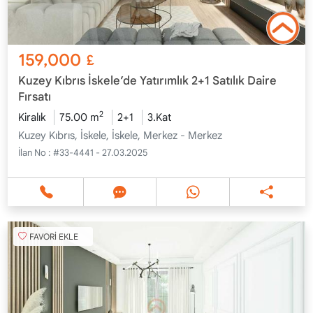
159,000
£
Kuzey Kıbrıs İskele’de Yatırımlık 2+1 Satılık Daire
Fırsatı
2
Kiralık
75.00 m
2+1
3.Kat
Kuzey Kıbrıs, İskele, İskele, Merkez - Merkez
İlan No :
#33-4441 - 27.03.2025
FAVORİ EKLE