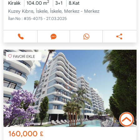
2
Kiralık
104.00 m
3+1
8.Kat
Kuzey Kıbrıs, İskele, İskele, Merkez - Merkez
İlan No :
#35-4075 - 27.03.2025
FAVORİ EKLE
160,000
£