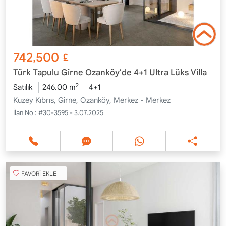
742,500
£
Türk Tapulu Girne Ozanköy'de 4+1 Ultra Lüks Villa
2
Satılık
246.00 m
4+1
Kuzey Kıbrıs, Girne, Ozanköy, Merkez - Merkez
İlan No :
#30-3595 - 3.07.2025
FAVORİ EKLE