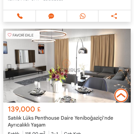
FAVORİ EKLE
139,000
£
Satılık Lüks Penthouse Daire Yeniboğaziçi'nde
Ayrıcalıklı Yaşam
2
Satılık
115.00 m
2+1
Çatı Katı