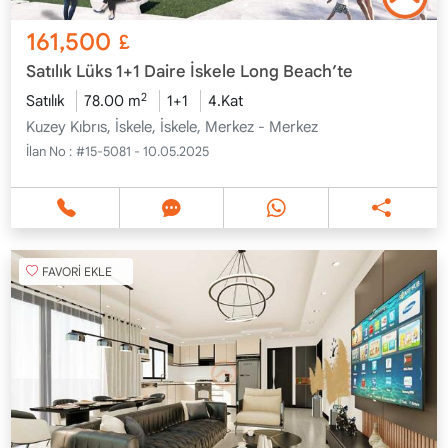
161,500
£
Satılık Lüks 1+1 Daire İskele Long Beach’te
2
Satılık
78.00 m
1+1
4.Kat
Kuzey Kıbrıs, İskele, İskele, Merkez - Merkez
İlan No :
#15-5081 - 10.05.2025
FAVORİ EKLE