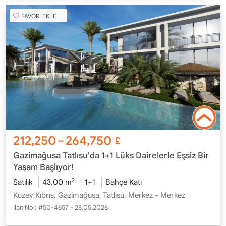
FAVORİ EKLE
212,250
264,750
~
£
Gazimağusa Tatlısu'da 1+1 Lüks Dairelerle Eşsiz Bir
Yaşam Başlıyor!
2
Satılık
43.00 m
1+1
Bahçe Katı
Kuzey Kıbrıs, Gazimağusa, Tatlısu, Merkez - Merkez
İlan No :
#50-4657 - 28.05.2026