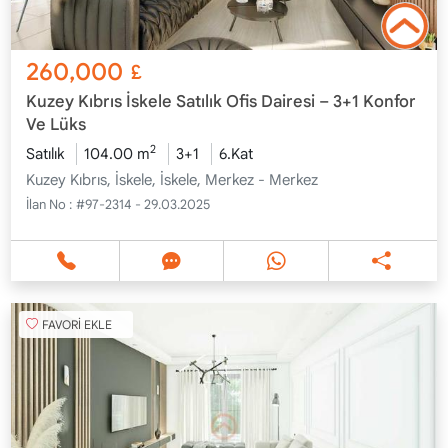
260,000
£
Kuzey Kıbrıs İskele Satılık Ofis Dairesi – 3+1 Konfor
Ve Lüks
2
Satılık
104.00 m
3+1
6.Kat
Kuzey Kıbrıs, İskele, İskele, Merkez - Merkez
İlan No :
#97-2314 - 29.03.2025
FAVORİ EKLE