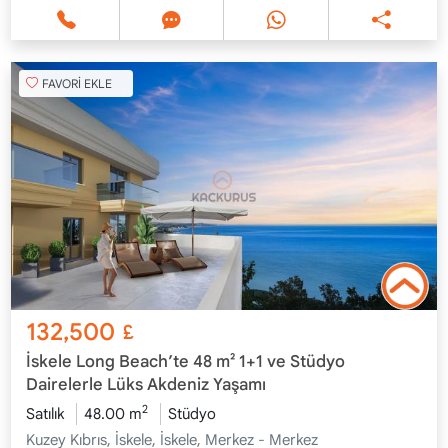
FAVORİ EKLE
132,500
£
İskele Long Beach’te 48 m² 1+1 ve Stüdyo
Dairelerle Lüks Akdeniz Yaşamı
2
Satılık
48.00 m
Stüdyo
Kuzey Kıbrıs, İskele, İskele, Merkez - Merkez