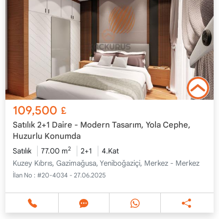
109,500
£
Satılık 2+1 Daire - Modern Tasarım, Yola Cephe,
Huzurlu Konumda
2
Satılık
77.00 m
2+1
4.Kat
Kuzey Kıbrıs, Gazimağusa, Yeniboğaziçi, Merkez - Merkez
İlan No :
#20-4034 - 27.06.2025