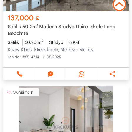
137,000
£
Satılık 50.2m² Modern Stüdyo Daire İskele Long
Beach’te
2
Satılık
50.20 m
Stüdyo
6.Kat
Kuzey Kıbrıs, İskele, İskele, Merkez - Merkez
İlan No :
#55-4714 - 11.05.2025
FAVORİ EKLE