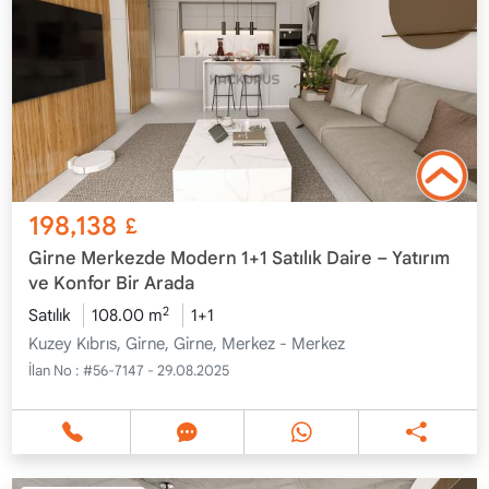
198,138
£
Girne Merkezde Modern 1+1 Satılık Daire – Yatırım
ve Konfor Bir Arada
2
Satılık
108.00 m
1+1
Kuzey Kıbrıs, Girne, Girne, Merkez - Merkez
İlan No :
#56-7147 - 29.08.2025