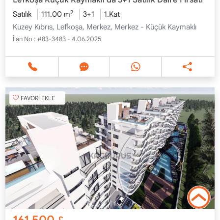
2
Satılık
111.00 m
3+1
1.Kat
Kuzey Kıbrıs, Lefkoşa, Merkez, Merkez - Küçük Kaymaklı
İlan No :
#83-3483 - 4.06.2025
FAVORİ EKLE
161,500
£