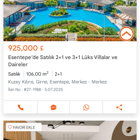
925,000
£
Esentepe’de Satılık 2+1 ve 3+1 Lüks Villalar ve
Daireler
2
Satılık
106.00 m
2+1
Kuzey Kıbrıs, Girne, Esentepe, Merkez - Merkez
İlan No :
#27-1988 - 5.07.2025
FAVORİ EKLE