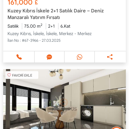
161,000
£
Kuzey Kıbrıs İskele 2+1 Satılık Daire – Deniz
Manzaralı Yatırım Fırsatı
2
Satılık
75.00 m
2+1
6.Kat
Kuzey Kıbrıs, İskele, İskele, Merkez - Merkez
İlan No :
#67-3966 - 27.03.2025
FAVORİ EKLE