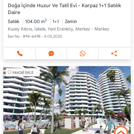
Doğa İçinde Huzur Ve Tatil Evi - Karpaz 1+1 Satılık
Daire
2
Satılık
104.00 m
1+1
Zemin
Kuzey Kıbrıs, İskele, Yeni Erenköy, Merkez - Merkez
İlan No :
#94-6498 - 4.05.2025
FAVORİ EKLE