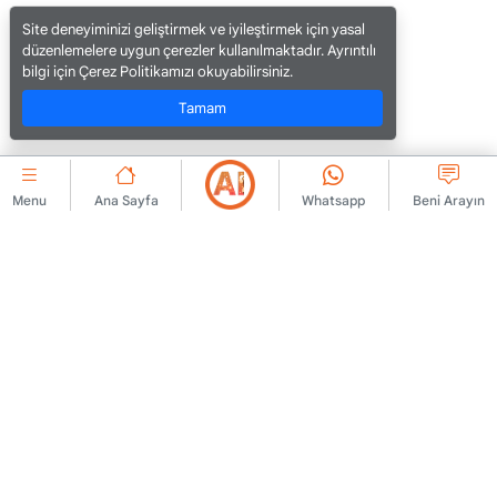
Site deneyiminizi geliştirmek ve iyileştirmek için yasal
düzenlemelere uygun çerezler kullanılmaktadır. Ayrıntılı
bilgi için Çerez Politikamızı okuyabilirsiniz.
Tamam
Menu
Ana Sayfa
Whatsapp
Beni Arayın
KURUMSAL
Bize Ulaşın
Üyelik Sözleşmesi
Hakkımızda
İlan Yayınlama Kuralları
Reklam
KVKK Politikası
Yasal Uyarı
KVKK Aydınlatma Metni
Kullanım Koşulları
KVKK Başvuru Formu
Aydınlatma Metni
Rıza Metni