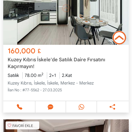
160,000
£
Kuzey Kıbrıs İskele'de Satılık Daire Fırsatını
Kaçırmayın!
2
Satılık
78.00 m
2+1
2.Kat
Kuzey Kıbrıs, İskele, İskele, Merkez - Merkez
İlan No :
#77-5562 - 27.03.2025
FAVORİ EKLE