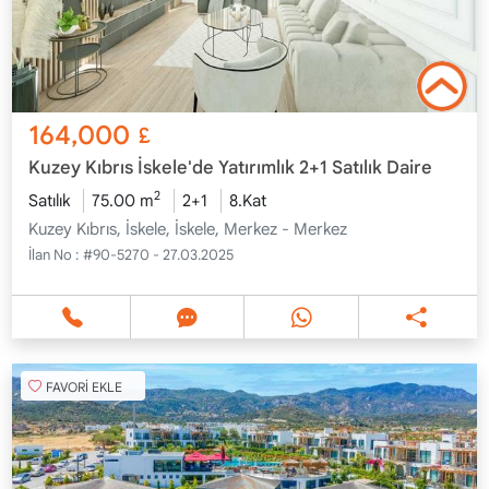
164,000
£
Kuzey Kıbrıs İskele'de Yatırımlık 2+1 Satılık Daire
2
Satılık
75.00 m
2+1
8.Kat
Kuzey Kıbrıs, İskele, İskele, Merkez - Merkez
İlan No :
#90-5270 - 27.03.2025
FAVORİ EKLE