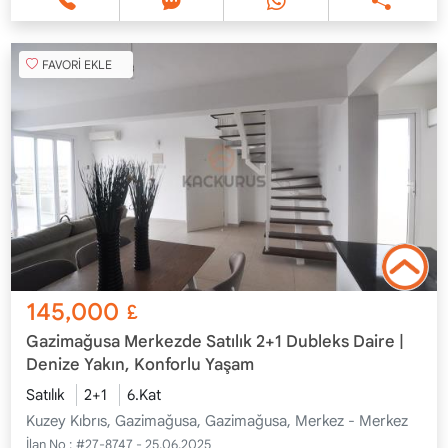
FAVORİ EKLE
145,000
£
Gazimağusa Merkezde Satılık 2+1 Dubleks Daire |
Denize Yakın, Konforlu Yaşam
Satılık
2+1
6.Kat
Kuzey Kıbrıs, Gazimağusa, Gazimağusa, Merkez - Merkez
İlan No :
#27-8747 - 25.06.2025