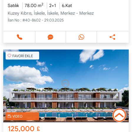
2
Satılık
78.00 m
2+1
6.Kat
Kuzey Kıbrıs, İskele, İskele, Merkez - Merkez
İlan No :
#40-8602 - 29.03.2025
FAVORİ EKLE
VİDEO
125,000
£