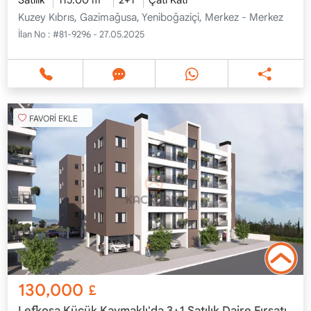
Kuzey Kıbrıs, Gazimağusa, Yeniboğaziçi, Merkez - Merkez
İlan No :
#81-9296 - 27.05.2025
FAVORİ EKLE
130,000
£
Lefkoşa Küçük Kaymaklı'da 3+1 Satılık Daire Fırsatı