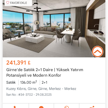
FAVORİ EKLE
241,391
£
Girne'de Satılık 2+1 Daire | Yüksek Yatırım
Potansiyeli ve Modern Konfor
2
Satılık
136.00 m
2+1
Kuzey Kıbrıs, Girne, Girne, Merkez - Merkez
İlan No :
#34-3702 - 29.08.2025