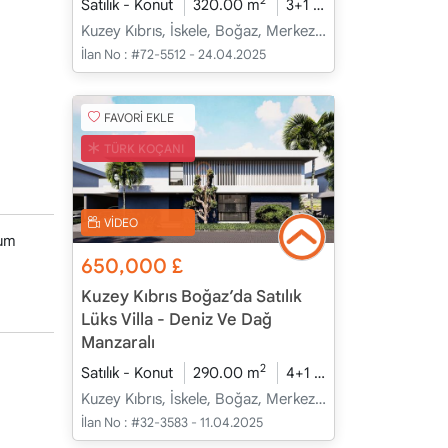
2
Satılık - Konut
320.00 m
3+1
İnşaat Halinde
Kuzey Kıbrıs, İskele, Boğaz, Merkez - Merkez
İlan No :
#72-5512 - 24.04.2025
FAVORİ EKLE
TÜRK KOÇANI
VİDEO
yum
650,000
£
Kuzey Kıbrıs Boğaz’da Satılık
Lüks Villa - Deniz Ve Dağ
Manzaralı
2
Satılık - Konut
290.00 m
4+1
İnşaat Halinde
Kuzey Kıbrıs, İskele, Boğaz, Merkez - Merkez
İlan No :
#32-3583 - 11.04.2025