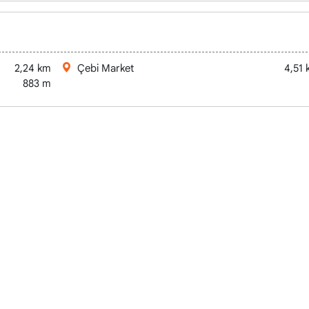
2,24 km
Çebi Market
4,51
883 m