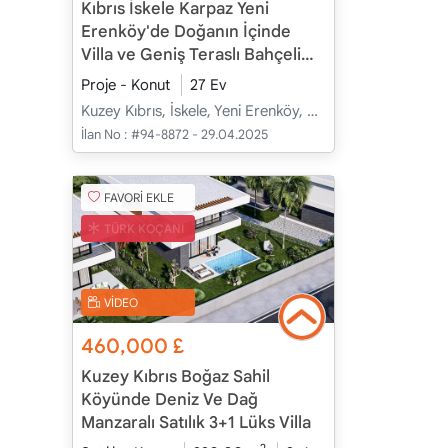
Kıbrıs İskele Karpaz Yeni
Erenköy'de Doğanın İçinde
Villa ve Geniş Teraslı Bahçeli
Apartman Daireleri
Proje - Konut
27 Ev
Kuzey Kıbrıs, İskele, Yeni Erenköy, Merkez - Merkez
İlan No :
#94-8872 - 29.04.2025
FAVORİ EKLE
TÜRK KOÇANI
VİDEO
460,000
£
Kuzey Kıbrıs Boğaz Sahil
Köyünde Deniz Ve Dağ
Manzaralı Satılık 3+1 Lüks Villa