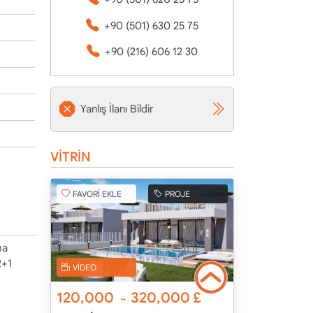
+90 (501) 630 25 75
+90 (216) 606 12 30
Yanlış İlanı Bildir
VİTRİN
FAVORİ EKLE
PROJE
ha
2+1
VİDEO
120,000
320,000
£
~