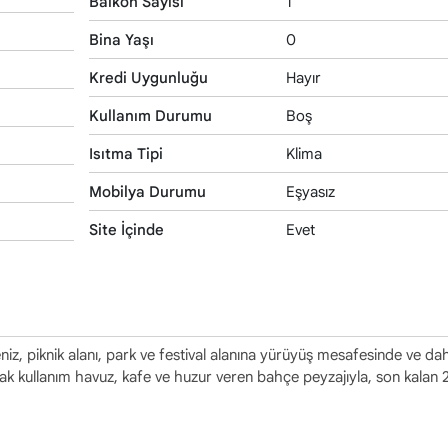
Balkon Sayısı
1
Bina Yaşı
0
Kredi Uygunluğu
Hayır
Kullanım Durumu
Boş
Isıtma Tipi
Klima
Mobilya Durumu
Eşyasız
Site İçinde
Evet
eniz, piknik alanı, park ve festival alanına yürüyüş mesafesinde ve da
rtak kullanım havuz, kafe ve huzur veren bahçe peyzajıyla, son kalan 