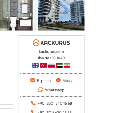
kackurus.com
İlan No : 93-8670
E-posta
Mesaj
Whatssapp
+90 (850) 840 16 68
+90 (501) 620 25 75