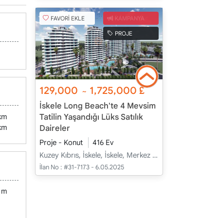
FAVORİ EKLE
KAMPANYA
PROJE
129,000
1,725,000
£
~
İskele Long Beach'te 4 Mevsim
Tatilin Yaşandığı Lüks Satılık
 km
 km
Daireler
Proje - Konut
416 Ev
Kuzey Kıbrıs, İskele, İskele, Merkez - Merkez
İlan No :
#31-7173 - 6.05.2025
 m