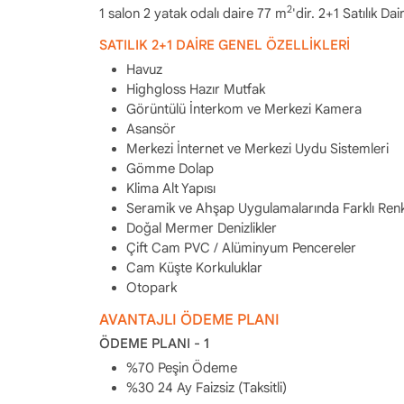
2
1 salon 2 yatak odalı daire 77 m
'dir. 2+1 Satılık D
SATILIK 2+1 DAİRE GENEL ÖZELLİKLERİ
Havuz
Highgloss Hazır Mutfak
Görüntülü İnterkom ve Merkezi Kamera
Asansör
Merkezi İnternet ve Merkezi Uydu Sistemleri
Gömme Dolap
Klima Alt Yapısı
Seramik ve Ahşap Uygulamalarında Farklı Renk
Doğal Mermer Denizlikler
Çift Cam PVC / Alüminyum Pencereler
Cam Küşte Korkuluklar
Otopark
AVANTAJLI ÖDEME PLANI
ÖDEME PLANI - 1
%70 Peşin Ödeme
%30 24 Ay Faizsiz (Taksitli)