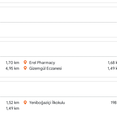
aziçi
1,70 km
Erel Pharmacy
1,68
4,95 km
Gizemgül Eczanesi
1,49
iboğaziçi )
1,52 km
Yeniboğaziçi İlkokulu
198
1,49 km