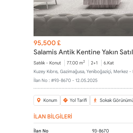
95,500
£
Salamis Antik Kentine Yakın Satıl
2
Satılık - Konut
77.00 m
2+1
6.Kat
Kuzey Kıbrıs, Gazimağusa, Yeniboğaziçi, Merkez -
İlan No :
#93-8670 - 12.05.2025
Konum
Yol Tarifi
Sokak Görünüm
İLAN BİLGİLERİ
İlan No
93-8670