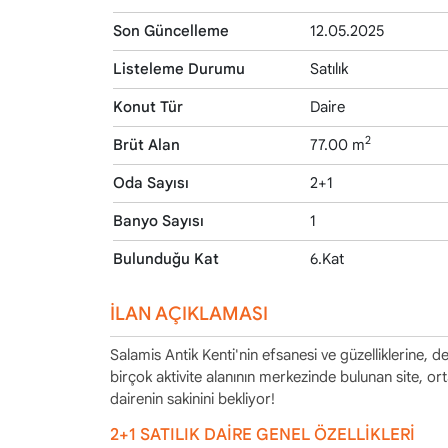
Son Güncelleme
12.05.2025
Listeleme Durumu
Satılık
Konut Tür
Daire
2
Brüt Alan
77.00 m
Oda Sayısı
2+1
Banyo Sayısı
1
Bulunduğu Kat
6.Kat
İLAN AÇIKLAMASI
Salamis Antik Kenti'nin efsanesi ve güzelliklerine, d
birçok aktivite alanının merkezinde bulunan site, o
dairenin sakinini bekliyor!
2+1 SATILIK DAİRE GENEL ÖZELLİKLERİ