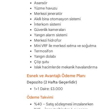
Asansör
Yüzme havuzu
Merkezi jeneratör
Akıllı bina otomasyon sistemi
İnterkom sistemi
Güvenlik kameraları
Yangın alarm sistemi
Merkezi hidrofor
Mini VRF ile merkezi ısıtma ve soğutma
Termosifon
Yangın dolabı
Çöp şutu
Islak hacimlerde mekanik havalandırma
Esnek ve Avantajlı Ödeme Planı
Depozito (2 Hafta Geçerlidir)
1+1 Daire: £3.000
Ödeme Takvimi
%40 – Satış sözleşmesi imzalanırken