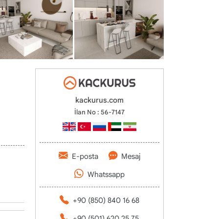
kackurus.com
İlan No : 56-7147
E-posta
Mesaj
Whatssapp
+90 (850) 840 16 68
+90 (501) 620 25 75