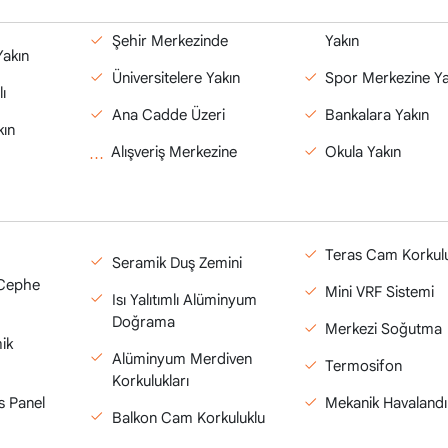
Şehir Merkezinde
Yakın
Yakın
Üniversitelere Yakın
Spor Merkezine Ya
ı
Ana Cadde Üzeri
Bankalara Yakın
kın
Alışveriş Merkezine
Okula Yakın
Teras Cam Korkul
Seramik Duş Zemini
ç Cephe
Mini VRF Sistemi
Isı Yalıtımlı Alüminyum
Doğrama
Merkezi Soğutma
ik
Alüminyum Merdiven
Termosifon
Korkulukları
s Panel
Mekanik Havaland
Balkon Cam Korkuluklu