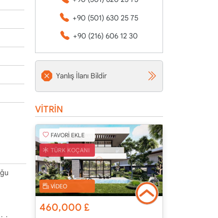
+90 (501) 630 25 75
+90 (216) 606 12 30
Yanlış İlanı Bildir
VİTRİN
FAVORİ EKLE
TÜRK KOÇANI
uğu
VİDEO
460,000
£