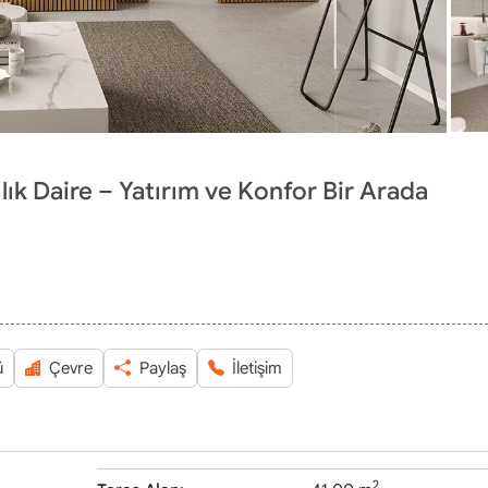
ık Daire – Yatırım ve Konfor Bir Arada
ü
Çevre
Paylaş
İletişim
2