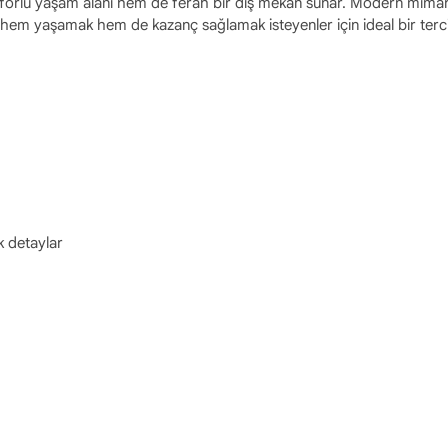
forlu yaşam alanı hem de ferah bir dış mekân sunar. Modern mimari
 hem yaşamak hem de kazanç sağlamak isteyenler için ideal bir terci
k detaylar