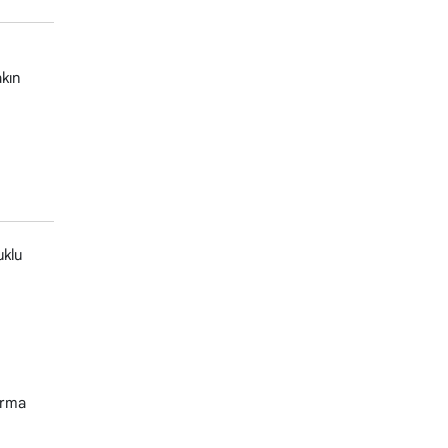
kın
uklu
ırma