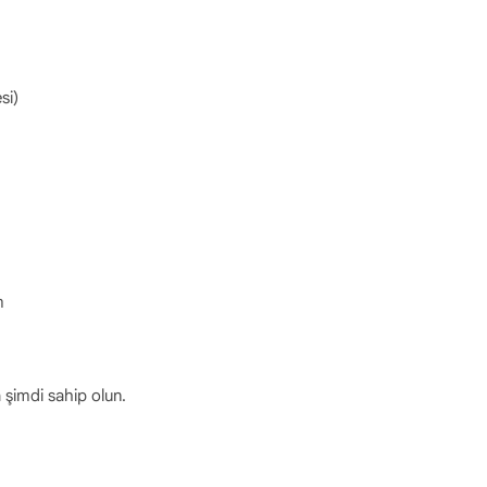
si)
m
a şimdi sahip olun.