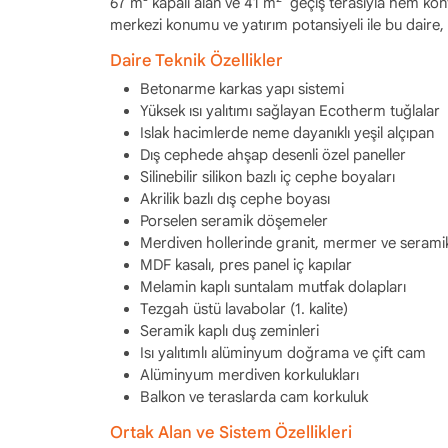
67 m² kapalı alan ve 41 m
geçiş terasıyla hem kon
merkezi konumu ve yatırım potansiyeli ile bu daire,
Daire Teknik Özellikler
Betonarme karkas yapı sistemi
Yüksek ısı yalıtımı sağlayan Ecotherm tuğlalar
Islak hacimlerde neme dayanıklı yeşil alçıpan
Dış cephede ahşap desenli özel paneller
Silinebilir silikon bazlı iç cephe boyaları
Akrilik bazlı dış cephe boyası
Porselen seramik döşemeler
Merdiven hollerinde granit, mermer ve serami
MDF kasalı, pres panel iç kapılar
Melamin kaplı suntalam mutfak dolapları
Tezgah üstü lavabolar (1. kalite)
Seramik kaplı duş zeminleri
Isı yalıtımlı alüminyum doğrama ve çift cam
Alüminyum merdiven korkulukları
Balkon ve teraslarda cam korkuluk
Ortak Alan ve Sistem Özellikleri