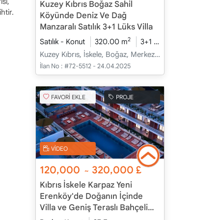
si,
Kuzey Kıbrıs Boğaz Sahil
htir.
Köyünde Deniz Ve Dağ
Manzaralı Satılık 3+1 Lüks Villa
2
Satılık - Konut
320.00 m
3+1
İnşaat Halinde
Kuzey Kıbrıs, İskele, Boğaz, Merkez - Merkez
İlan No :
#72-5512 - 24.04.2025
FAVORİ EKLE
PROJE
VİDEO
120,000
320,000
£
~
Kıbrıs İskele Karpaz Yeni
Erenköy'de Doğanın İçinde
Villa ve Geniş Teraslı Bahçeli
Apartman Daireleri