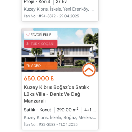
Proje - Konut
27 Ev
Kuzey Kıbrıs, İskele, Yeni Erenköy, Merkez - Merkez
İlan No :
#94-8872 - 29.04.2025
FAVORİ EKLE
TÜRK KOÇANI
VİDEO
650,000
£
Kuzey Kıbrıs Boğaz’da Satılık
Lüks Villa - Deniz Ve Dağ
Manzaralı
2
Satılık - Konut
290.00 m
4+1
İnşaat Halinde
Kuzey Kıbrıs, İskele, Boğaz, Merkez - Merkez
İlan No :
#32-3583 - 11.04.2025