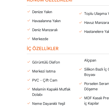
Denize Yakın
Toplu Ulaşıma 
Havaalanına Yakın
Havuz Manzaral
Deniz Manzaralı
Hastanelere Ya
Merkezde
İÇ ÖZELLİKLER
Alçıpan
Görüntülü Diafon
Silikon Bazlı İ
Merkezi Isıtma
Boyası
PVC - Çift Cam
Porselen Seram
Döşeme
Melamin Kapaklı Mutfak
Dolabı
MDF Kasalı Pre
iç Kapılar
Neme Dayanıklı Yeşil