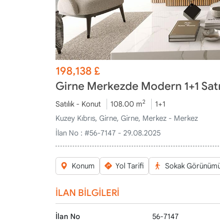
198,138
£
Girne Merkezde Modern 1+1 Satıl
2
Satılık - Konut
108.00 m
1+1
Kuzey Kıbrıs, Girne, Girne, Merkez - Merkez
İlan No :
#56-7147 - 29.08.2025
Konum
Yol Tarifi
Sokak Görünüm
İLAN BİLGİLERİ
İlan No
56-7147