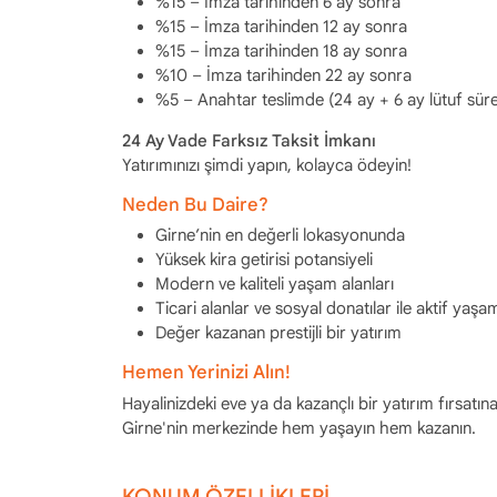
%15 – İmza tarihinden 6 ay sonra
%15 – İmza tarihinden 12 ay sonra
%15 – İmza tarihinden 18 ay sonra
%10 – İmza tarihinden 22 ay sonra
%5 – Anahtar teslimde (24 ay + 6 ay lütuf süre
24 Ay Vade Farksız Taksit İmkanı
Yatırımınızı şimdi yapın, kolayca ödeyin!
Neden Bu Daire?
Girne’nin en değerli lokasyonunda
Yüksek kira getirisi potansiyeli
Modern ve kaliteli yaşam alanları
Ticari alanlar ve sosyal donatılar ile aktif yaşa
Değer kazanan prestijli bir yatırım
Hemen Yerinizi Alın!
Hayalinizdeki eve ya da kazançlı bir yatırım fırsatın
Girne'nin merkezinde hem yaşayın hem kazanın.
KONUM ÖZELLİKLERİ