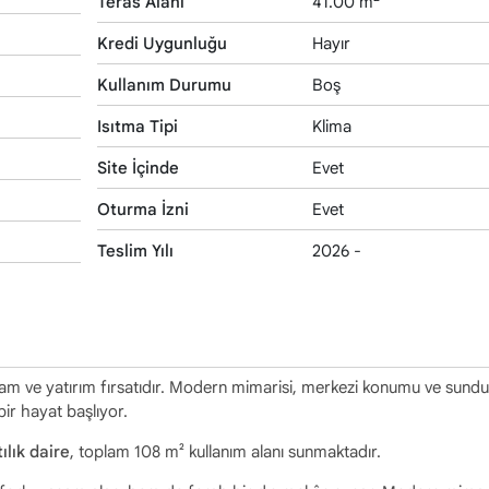
Teras Alanı
41.00 m
Kredi Uygunluğu
Hayır
Kullanım Durumu
Boş
Isıtma Tipi
Klima
Site İçinde
Evet
Oturma İzni
Evet
Teslim Yılı
2026 -
şam ve yatırım fırsatıdır. Modern mimarisi, merkezi konumu ve sund
bir hayat başlıyor.
ılık daire
, toplam 108 m² kullanım alanı sunmaktadır.