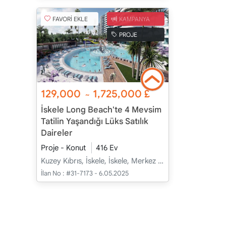
FAVORİ EKLE
KAMPANYA
PROJE
129,000
1,725,000
£
~
İskele Long Beach'te 4 Mevsim
Tatilin Yaşandığı Lüks Satılık
Daireler
Proje - Konut
416 Ev
Kuzey Kıbrıs, İskele, İskele, Merkez - Merkez
İlan No :
#31-7173 - 6.05.2025