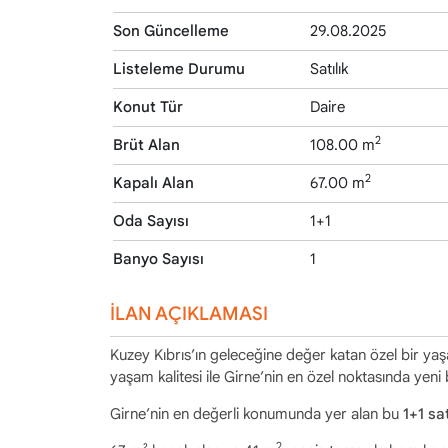
Son Güncelleme
29.08.2025
Listeleme Durumu
Satılık
Konut Tür
Daire
2
Brüt Alan
108.00 m
2
Kapalı Alan
67.00 m
Oda Sayısı
1+1
Banyo Sayısı
1
İLAN AÇIKLAMASI
Kuzey Kıbrıs’ın geleceğine değer katan özel bir ya
yaşam kalitesi ile Girne’nin en özel noktasında yeni 
Girne’nin en değerli konumunda yer alan bu
1+1 sat
2