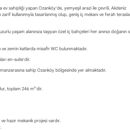
na ev sahipliği yapan Ozanköy'de, yemyeşil arazi ile çevrili, Akdeniz
rif kullanımıyla tasarlanmış olup, geniş iç mekanı ve ferah teraslar
huzurlu yaşam alanınıza taşıyan özel iç bahçeleri her anınızı doğanın s
alanı ve zemin katlarda misafir WC bulunmaktadır.
arı en-suite'dir.
iz manzarasına sahip Ozanköy bölgesinde yer almaktadır.
udur, toplam 246 m²'dir.
ve hazır mekanik projesi vardır.
.