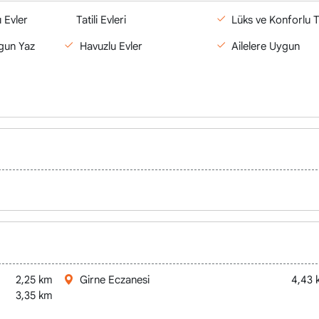
 Evler
Tatili Evleri
Lüks ve Konforlu Ta
gun Yaz
Havuzlu Evler
Ailelere Uygun
i / University of Kyrenia Hospital
2,25 km
Girne Eczanesi
4,43 
3,35 km