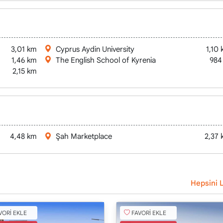
3,01 km
Cyprus Aydin University
1,10
national University
1,46 km
The English School of Kyrenia
984
2,15 km
4,48 km
Şah Marketplace
2,37
Hepsini L
VORİ EKLE
FAVORİ EKLE