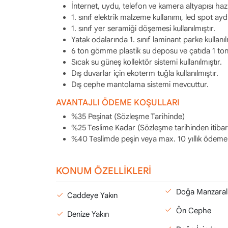
İnternet, uydu, telefon ve kamera altyapısı hazı
1. sınıf elektrik malzeme kullanımı, led spot ay
1. sınıf yer seramiği döşemesi kullanılmıştır.
Yatak odalarında 1. sınıf laminant parke kullanılm
6 ton gömme plastik su deposu ve çatıda 1 ton
Sıcak su güneş kollektör sistemi kullanılmıştır.
Dış duvarlar için ekoterm tuğla kullanılmıştır.
Dış cephe mantolama sistemi mevcuttur.
AVANTAJLI ÖDEME KOŞULLARI
%35 Peşinat (Sözleşme Tarihinde)
%25 Teslime Kadar (Sözleşme tarihinden itibar
%40 Teslimde peşin veya max. 10 yıllık ödeme pla
KONUM ÖZELLİKLERİ
Doğa Manzaral
Caddeye Yakın
Ön Cephe
Denize Yakın