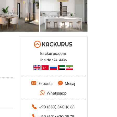
kackurus.com
İlan No : 74-4336
E-posta
Mesaj
Whatssapp
+90 (850) 840 16 68
+90 (501) 620 25 75