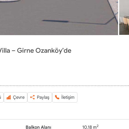
 Villa – Girne Ozanköy’de
ü
Çevre
Paylaş
İletişim
2
Balkon Alanı
10.18 m