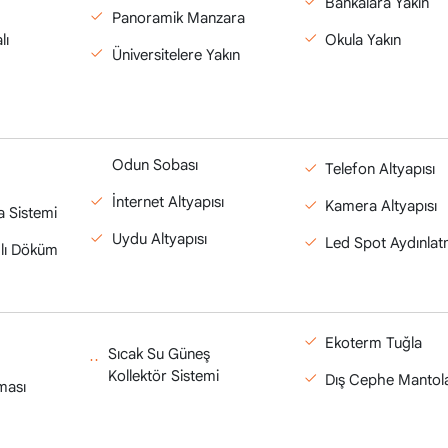
Bankalara Yakın
Panoramik Manzara
lı
Okula Yakın
Üniversitelere Yakın
Odun Sobası
Telefon Altyapısı
İnternet Altyapısı
Kamera Altyapısı
a Sistemi
Uydu Altyapısı
Led Spot Aydınla
mlı Döküm
Ekoterm Tuğla
Sıcak Su Güneş
Kollektör Sistemi
Dış Cephe Manto
ması