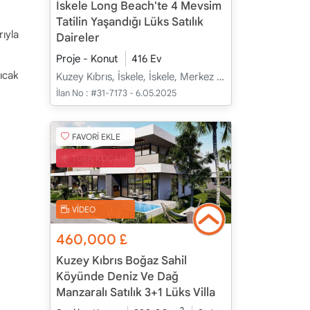
İskele Long Beach'te 4 Mevsim
Tatilin Yaşandığı Lüks Satılık
ıyla
Daireler
Proje - Konut
416 Ev
ıcak
Kuzey Kıbrıs, İskele, İskele, Merkez - Merkez
İlan No :
#31-7173 - 6.05.2025
FAVORİ EKLE
TÜRK KOÇANI
VİDEO
460,000
£
Kuzey Kıbrıs Boğaz Sahil
Köyünde Deniz Ve Dağ
Manzaralı Satılık 3+1 Lüks Villa