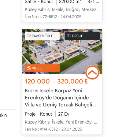
2
Satılık - Konut
320.00 m
3+1
İnşaat Halinde
Kuzey Kıbrıs, İskele, Boğaz, Merkez - Merkez
İlan No :
#72-5512 - 24.04.2025
FAVORİ EKLE
PROJE
VİDEO
120,000
320,000
£
~
Kıbrıs İskele Karpaz Yeni
Erenköy'de Doğanın İçinde
Villa ve Geniş Teraslı Bahçeli
Apartman Daireleri
Proje - Konut
27 Ev
akın
Kuzey Kıbrıs, İskele, Yeni Erenköy, Merkez - Merkez
İlan No :
#94-8872 - 29.04.2025