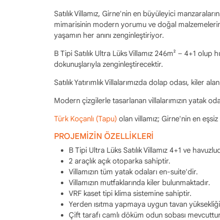
Satılık Villamız, Girne'nin en büyüleyici manzaraları
mimarisinin modern yorumu ve doğal malzemelerin za
yaşamın her anını zenginleştiriyor.
B Tipi Satılık Ultra Lüks Villamız 246m² – 4+1 olup 
dokunuşlarıyla zenginleştirecektir.
Satılık Yatırımlık Villalarımızda dolap odası, kiler 
Modern çizgilerle tasarlanan villalarımızın yatak odal
Türk Koçanlı (Tapu)
olan villamız; Girne'nin en eşs
PROJEMİZİN ÖZELLİKLERİ
B Tipi Ultra Lüks Satılık Villamız 4+1 ve havuzl
2 araçlık açık otoparka sahiptir.
Villamızın tüm yatak odaları en-suite'dir.
Villamızın mutfaklarında kiler bulunmaktadır.
VRF kaset tipi klima sistemine sahiptir.
Yerden ısıtma yapmaya uygun tavan yüksekliği 
Çift tarafı camlı döküm odun sobası mevcuttur