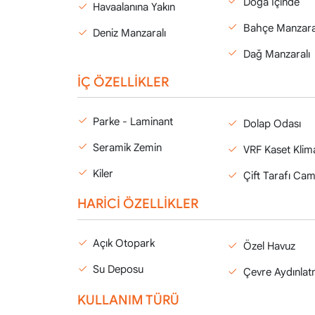
Doğa İçinde
Havaalanına Yakın
Bahçe Manzara
Deniz Manzaralı
Dağ Manzaralı
İÇ ÖZELLİKLER
Parke - Laminant
Dolap Odası
Seramik Zemin
VRF Kaset Klim
Kiler
Çift Tarafı Ca
HARİCİ ÖZELLİKLER
Açık Otopark
Özel Havuz
Su Deposu
Çevre Aydınlat
KULLANIM TÜRÜ