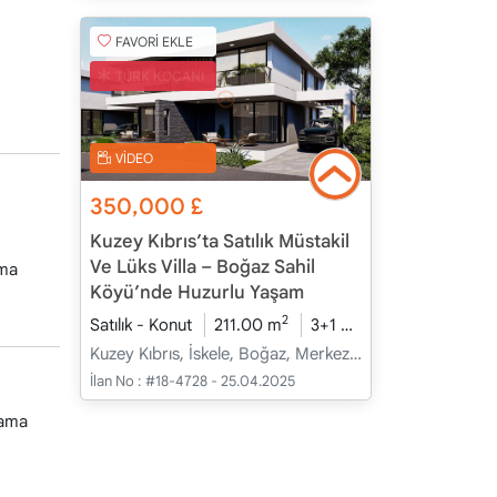
FAVORİ EKLE
TÜRK KOÇANI
VİDEO
350,000
£
Kuzey Kıbrıs’ta Satılık Müstakil
Ve Lüks Villa – Boğaz Sahil
tma
Köyü’nde Huzurlu Yaşam
2
Satılık - Konut
211.00 m
3+1
İnşaat Halinde
2
Kuzey Kıbrıs, İskele, Boğaz, Merkez - Merkez
İlan No :
#18-4728 - 25.04.2025
lama