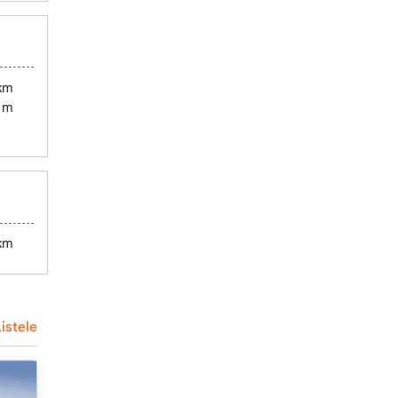
 km
 m
 km
istele