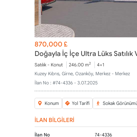
870,000
£
Doğayla İç İçe Ultra Lüks Satılık
2
Satılık - Konut
246.00 m
4+1
Kuzey Kıbrıs, Girne, Ozanköy, Merkez - Merkez
İlan No :
#74-4336 - 3.07.2025
Konum
Yol Tarifi
Sokak Görünüm
İLAN BİLGİLERİ
İlan No
74-4336