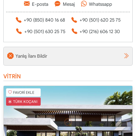
E-posta
Mesaj
Whatssapp
+90 (850) 840 16 68
+90 (501) 620 25 75
+90 (501) 630 25 75
+90 (216) 606 12 30
Yanlış İlanı Bildir
VİTRİN
FAVORİ EKLE
TÜRK KOÇANI