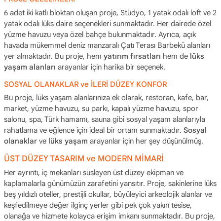
6 adet iki katlı bloktan oluşan proje, Stüdyo, 1 yatak odalı loft ve 2
yatak odalı lüks daire seçenekleri sunmaktadır. Her dairede özel
yüzme havuzu veya özel bahçe bulunmaktadır. Ayrıca, açık
havada mükemmel deniz manzaralı Çatı Terası Barbekü alanları
yer almaktadır. Bu proje, hem
yatırım fırsatları
hem de
lüks
yaşam alanları
arayanlar için harika bir seçenek.
SOSYAL OLANAKLAR ve İLERİ DÜZEY KONFOR
Bu proje, lüks yaşam alanlarınıza ek olarak, restoran, kafe, bar,
market, yüzme havuzu, su parkı, kapalı yüzme havuzu, spor
salonu, spa, Türk hamamı, sauna gibi sosyal yaşam alanlarıyla
rahatlama ve eğlence için ideal bir ortam sunmaktadır.
Sosyal
olanaklar
ve
lüks yaşam
arayanlar için her şey düşünülmüş.
ÜST DÜZEY TASARIM ve MODERN MİMARİ
Her ayrıntı, iç mekanları süsleyen üst düzey ekipman ve
kaplamalarla günümüzün zarafetini yansıtır. Proje, sakinlerine lüks
beş yıldızlı oteller, prestijli okullar, büyüleyici arkeolojik alanlar ve
keşfedilmeye değer ilginç yerler gibi pek çok yakın tesise,
olanağa ve hizmete kolayca erişim imkanı sunmaktadır. Bu proje,