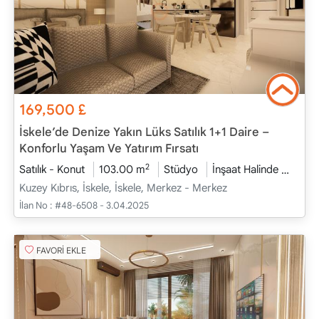
169,500
£
İskele’de Denize Yakın Lüks Satılık 1+1 Daire –
Konforlu Yaşam Ve Yatırım Fırsatı
2
Satılık - Konut
103.00 m
Stüdyo
İnşaat Halinde
2026 
Kuzey Kıbrıs, İskele, İskele, Merkez - Merkez
İlan No :
#48-6508 - 3.04.2025
FAVORİ EKLE