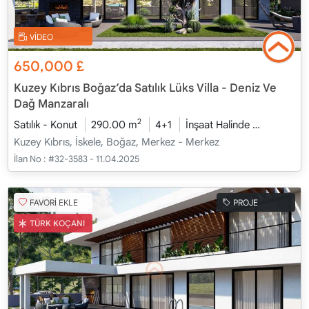
VİDEO
650,000
£
Kuzey Kıbrıs Boğaz’da Satılık Lüks Villa - Deniz Ve
Dağ Manzaralı
2
Satılık - Konut
290.00 m
4+1
İnşaat Halinde
2026 - Oc
Kuzey Kıbrıs, İskele, Boğaz, Merkez - Merkez
İlan No :
#32-3583 - 11.04.2025
FAVORİ EKLE
PROJE
TÜRK KOÇANI