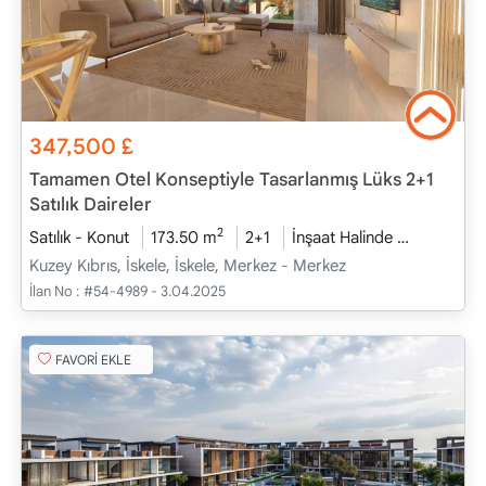
347,500
£
Tamamen Otel Konseptiyle Tasarlanmış Lüks 2+1
Satılık Daireler
2
Satılık - Konut
173.50 m
2+1
İnşaat Halinde
2026 - Ara
Kuzey Kıbrıs, İskele, İskele, Merkez - Merkez
İlan No :
#54-4989 - 3.04.2025
FAVORİ EKLE