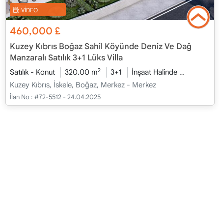
VİDEO
460,000
£
Kuzey Kıbrıs Boğaz Sahil Köyünde Deniz Ve Dağ
Manzaralı Satılık 3+1 Lüks Villa
2
Satılık - Konut
320.00 m
3+1
İnşaat Halinde
2026 - Oc
Kuzey Kıbrıs, İskele, Boğaz, Merkez - Merkez
İlan No :
#72-5512 - 24.04.2025