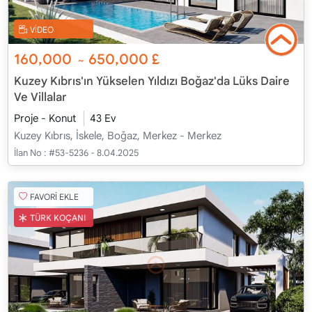
VİDEO
160,000
650,000
£
~
Kuzey Kıbrıs'ın Yükselen Yıldızı Boğaz'da Lüks Daire
Ve Villalar
Proje - Konut
43 Ev
Kuzey Kıbrıs, İskele, Boğaz, Merkez - Merkez
İlan No :
#53-5236 - 8.04.2025
FAVORİ EKLE
TÜRK KOÇANI