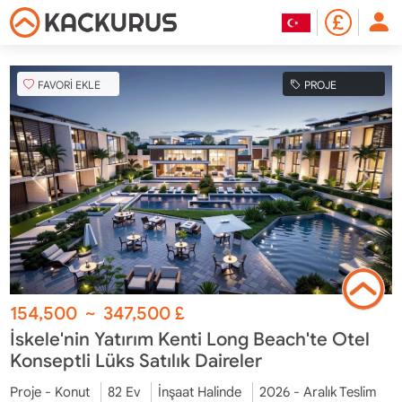
FAVORİ EKLE
PROJE
154,500
~
347,500
£
İskele'nin Yatırım Kenti Long Beach'te Otel
Konseptli Lüks Satılık Daireler
Proje - Konut
82 Ev
İnşaat Halinde
2026 - Aralık Teslim