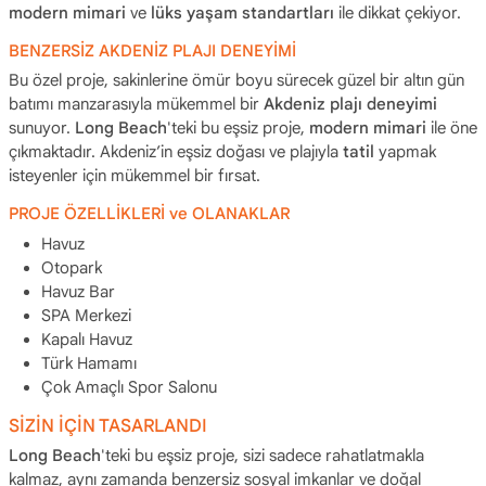
modern mimari
ve
lüks yaşam standartları
ile dikkat çekiyor.
BENZERSİZ AKDENİZ PLAJI DENEYİMİ
Bu özel proje, sakinlerine ömür boyu sürecek güzel bir altın gün
batımı manzarasıyla mükemmel bir
Akdeniz plajı deneyimi
sunuyor.
Long Beach
'teki bu eşsiz proje,
modern mimari
ile öne
çıkmaktadır. Akdeniz’in eşsiz doğası ve plajıyla
tatil
yapmak
isteyenler için mükemmel bir fırsat.
PROJE ÖZELLİKLERİ ve OLANAKLAR
Havuz
Otopark
Havuz Bar
SPA Merkezi
Kapalı Havuz
Türk Hamamı
Çok Amaçlı Spor Salonu
SİZİN İÇİN TASARLANDI
Long Beach
'teki bu eşsiz proje, sizi sadece rahatlatmakla
kalmaz, aynı zamanda benzersiz sosyal imkanlar ve doğal