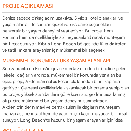
PROJE AÇIKLAMASI
Denize sadece birkaç adım uzaklıkta, 5 yıldızlı otel olanakları ve
yaşam alanları ile sunulan güzel ve lüks daire seçenekleri,
benzersiz bir yaşam deneyimi vaat ediyor. Bu proje, hem
konumu hem de özellikleriyle sizi heyecanlandıracak muhteşem
bir fırsat sunuyor.
Kıbrıs Long Beach
bölgesinde
lüks daireler
ve
tatil imkanı
arayanlar için mükemmel bir seçenek.
MÜKEMMEL KONUMDA LÜKS YAŞAM ALANLARI
Son zamanlarda Kıbrıs’ın gözde merkezlerinden biri haline gelen
İskele
, dağların ardında, mükemmel bir konumda yer alan bu
eşsiz proje, Akdeniz'in nefes kesen plajlarından birini kapınıza
getiriyor. Çevresel özellikleriyle kıskanılacak bir ortama sahip olan
bu proje, yüksek standartlara göre kusursuz şekilde tasarlanmış
olup, size mükemmel bir yaşam deneyimi sunmaktadır.
Akdeniz
’in derin mavi ve berrak suları ile dağların muhteşem
manzarası, hem tatil hem de yatırım için kaçırılmayacak bir fırsat
sunuyor.
Long Beach
’te huzurlu bir yaşam arayanlar için ideal.
PROJE ÖZELLİKLERİ