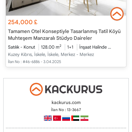
254,000
£
Tamamen Otel Konseptiyle Tasarlanmış Tatil Köyü
Muhteşem Manzaralı Stüdyo Daireler
2
Satılık - Konut
128.00 m
1+1
İnşaat Halinde
2026 - Ara
Kuzey Kıbrıs, İskele, İskele, Merkez - Merkez
İlan No :
#46-6886 - 3.04.2025
kackurus.com
İlan No : 13-3667