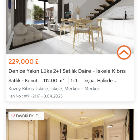
229,000
£
Denize Yakın Lüks 2+1 Satılık Daire - İskele Kıbrıs
2
Satılık - Konut
112.00 m
1+1
İnşaat Halinde
2026 - Ara
Kuzey Kıbrıs, İskele, İskele, Merkez - Merkez
İlan No :
#91-2117 - 3.04.2025
FAVORİ EKLE