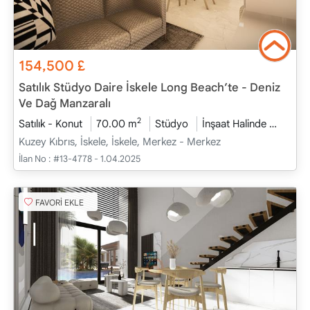
154,500
£
Satılık Stüdyo Daire İskele Long Beach’te - Deniz
Ve Dağ Manzaralı
2
Satılık - Konut
70.00 m
Stüdyo
İnşaat Halinde
2026 -
Kuzey Kıbrıs, İskele, İskele, Merkez - Merkez
İlan No :
#13-4778 - 1.04.2025
FAVORİ EKLE