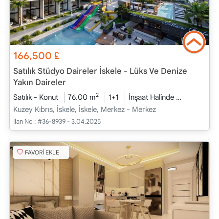
166,500
£
Satılık Stüdyo Daireler İskele - Lüks Ve Denize
Yakın Daireler
2
Satılık - Konut
76.00 m
1+1
İnşaat Halinde
2026 - Ara
Kuzey Kıbrıs, İskele, İskele, Merkez - Merkez
İlan No :
#36-8939 - 3.04.2025
FAVORİ EKLE