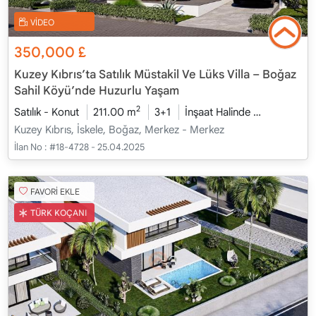
VİDEO
350,000
£
Kuzey Kıbrıs’ta Satılık Müstakil Ve Lüks Villa – Boğaz
Sahil Köyü’nde Huzurlu Yaşam
2
Satılık - Konut
211.00 m
3+1
İnşaat Halinde
2026 - Oca
Kuzey Kıbrıs, İskele, Boğaz, Merkez - Merkez
İlan No :
#18-4728 - 25.04.2025
FAVORİ EKLE
TÜRK KOÇANI