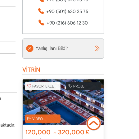
+90 (501) 630 25 75
+90 (216) 606 12 30
Yanlış İlanı Bildir
VİTRİN
FAVORİ EKLE
PROJE
n
VİDEO
maktadır.
120,000
320,000
£
~