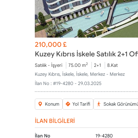
210,000
£
Kuzey Kıbrıs İskele Satılık 2+1 
2
Satılık - İşyeri
75.00 m
2+1
8.Kat
Kuzey Kıbrıs, İskele, İskele, Merkez - Merkez
İlan No :
#19-4280 - 29.03.2025
Konum
Yol Tarifi
Sokak Görünüm
İLAN BİLGİLERİ
İlan No
19-4280