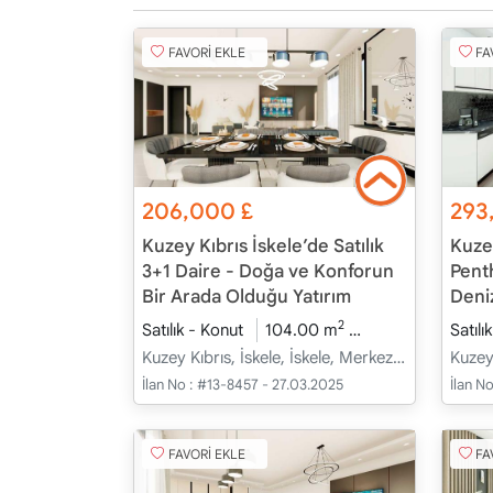
FAVORİ EKLE
FA
206,000
£
293
Kuzey Kıbrıs İskele’de Satılık
Kuzey
3+1 Daire - Doğa ve Konforun
Penth
Bir Arada Olduğu Yatırım
Deni
2
Satılık - Konut
104.00 m
3+1
İnşaat Hal
Satılı
Kuzey Kıbrıs, İskele, İskele, Merkez - Merkez
İlan No :
#13-8457 - 27.03.2025
İlan No
FAVORİ EKLE
FA