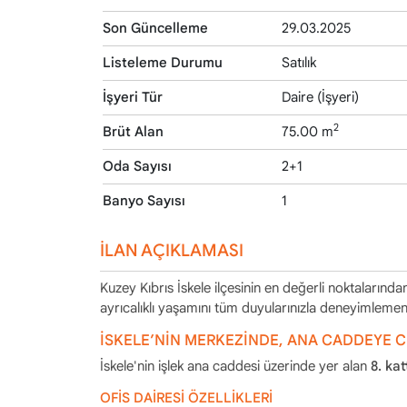
Son Güncelleme
29.03.2025
Listeleme Durumu
Satılık
İşyeri Tür
Daire (İşyeri)
2
Brüt Alan
75.00 m
Oda Sayısı
2+1
Banyo Sayısı
1
İLAN AÇIKLAMASI
Kuzey Kıbrıs İskele ilçesinin en değerli noktalarınd
ayrıcalıklı yaşamını tüm duyularınızla deneyimlemeniz 
İSKELE’NİN MERKEZİNDE, ANA CADDEYE CE
İskele'nin işlek ana caddesi üzerinde yer alan
8. ka
OFİS DAİRESİ ÖZELLİKLERİ