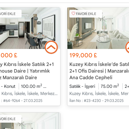
VORİ EKLE
FAVORİ EKLE
,000
£
199,000
£
 Kıbrıs İskele Satılık 2+1
Kuzey Kıbrıs İskele’de Satıl
ouse Daire | Yatırımlık
2+1 Ofis Dairesi | Manzaral
z Manzaralı Daire
Ana Cadde Cepheli
2
2
inde
k - Konut
2026 - Haziran Teslim
100.00 m
2+1
5.Kat
İnşaat Halinde
Satılık - İşyeri
2026 - Haziran Tes
75.00 m
2
Kuzey Kıbrıs, İskele, İskele, Merkez - Merkez
 :
#64-9264 - 27.03.2025
İlan No :
#23-4230 - 29.03.2025
VORİ EKLE