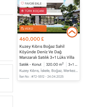
FAVORİ EKLE
TÜRK KOÇANI
VİDEO
460,000
£
Kuzey Kıbrıs Boğaz Sahil
Köyünde Deniz Ve Dağ
Manzaralı Satılık 3+1 Lüks Villa
2
Satılık - Konut
320.00 m
3+1
İnşaat Halinde
Kuzey Kıbrıs, İskele, Boğaz, Merkez - Merkez
İlan No :
#72-5512 - 24.04.2025