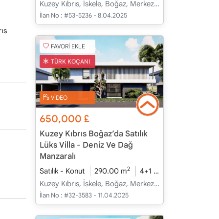
Kuzey Kıbrıs, İskele, Boğaz, Merkez - Merkez
İlan No :
#53-5236 - 8.04.2025
ıs
FAVORİ EKLE
TÜRK KOÇANI
VİDEO
650,000
£
Kuzey Kıbrıs Boğaz’da Satılık
Lüks Villa - Deniz Ve Dağ
Manzaralı
2
Satılık - Konut
290.00 m
4+1
İnşaat Halinde
Kuzey Kıbrıs, İskele, Boğaz, Merkez - Merkez
İlan No :
#32-3583 - 11.04.2025