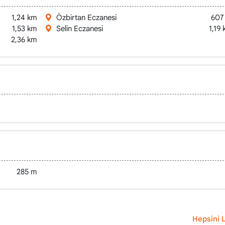
1,24 km
Özbirtan Eczanesi
607
1,53 km
Selin Eczanesi
1,19
2,36 km
285 m
Hepsini L