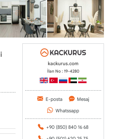
i
kackurus.com
İlan No : 19-4280
E-posta
Mesaj
Whatssapp
+90 (850) 840 16 68
+90 (501) 620 25 75