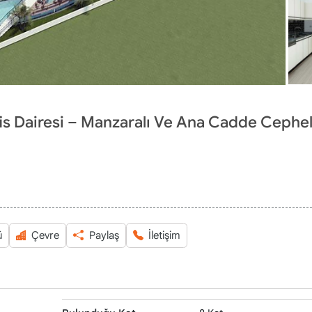
Ofis Dairesi – Manzaralı Ve Ana Cadde Cephel
ü
Çevre
Paylaş
İletişim