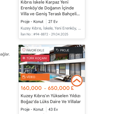
Kıbrıs İskele Karpaz Yeni
Erenköy'de Doğanın İçinde
Villa ve Geniş Teraslı Bahçeli
Apartman Daireleri
Proje - Konut
27 Ev
Kuzey Kıbrıs, İskele, Yeni Erenköy, Merkez - Merkez
İlan No :
#94-8872 - 29.04.2025
FAVORİ EKLE
PROJE
sağlar.
TÜRK KOÇANI
VİDEO
160,000
650,000
£
~
Kuzey Kıbrıs'ın Yükselen Yıldızı
Boğaz'da Lüks Daire Ve Villalar
Proje - Konut
43 Ev