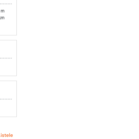
 m
 km
istele