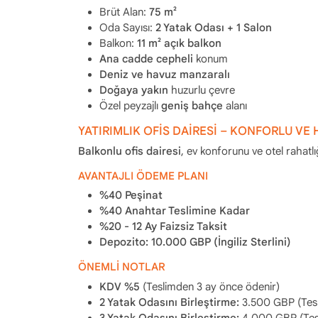
Brüt Alan:
75 m²
Oda Sayısı:
2 Yatak Odası + 1 Salon
Balkon:
11 m² açık balkon
Ana cadde cepheli
konum
Deniz ve havuz manzaralı
Doğaya yakın
huzurlu çevre
Özel peyzajlı
geniş bahçe
alanı
YATIRIMLIK OFİS DAİRESİ – KONFORLU VE
Balkonlu ofis dairesi
, ev konforunu ve otel rahatlı
AVANTAJLI ÖDEME PLANI
%40 Peşinat
%40 Anahtar Teslimine Kadar
%20 - 12 Ay Faizsiz Taksit
Depozito: 10.000 GBP (İngiliz Sterlini)
ÖNEMLİ NOTLAR
KDV %5
(Teslimden 3 ay önce ödenir)
2 Yatak Odasını Birleştirme:
3.500 GBP (Tesl
3 Yatak Odasını Birleştirme:
4.000 GBP (Tes