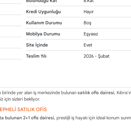
Bulunduğu Kat
8.Kat
Kredi Uygunluğu
Hayır
Kullanım Durumu
Boş
Mobilya Durumu
Eşyasız
Site İçinde
Evet
Teslim Yılı
2026 - Şubat
an birinde yer alan iş merkezinde bulunan
satılık ofis dairesi
, Kıbrıs'ı
için sizleri bekliyor.
PHELİ SATILIK OFİS
tta bulunan 2+1 ofis dairesi
, prestijli iş hayatı için ideal konum sun