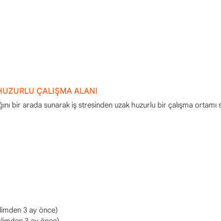
 HUZURLU ÇALIŞMA ALANI
ğını bir arada sunarak iş stresinden uzak huzurlu bir çalışma ortamı 
imden 3 ay önce)
limden 3 ay önce)