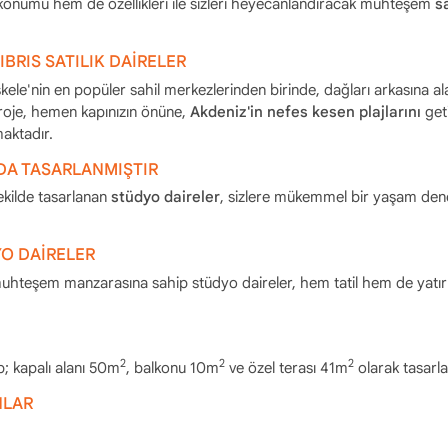
konumu hem de özellikleri ile sizleri heyecanlandıracak muhteşem
sa
BRIS SATILIK DAİRELER
ele'nin en popüler sahil merkezlerinden birinde, dağları arkasına al
oje, hemen kapınızın önüne,
Akdeniz'in nefes kesen plajlarını
get
maktadır.
DA TASARLANMIŞTIR
ekilde tasarlanan
stüdyo daireler
, sizlere mükemmel bir yaşam den
YO DAİRELER
 muhteşem manzarasına sahip stüdyo daireler, hem tatil hem de yatı
2
2
2
; kapalı alanı 50m
, balkonu 10m
ve özel terası 41m
olarak tasarla
NLAR