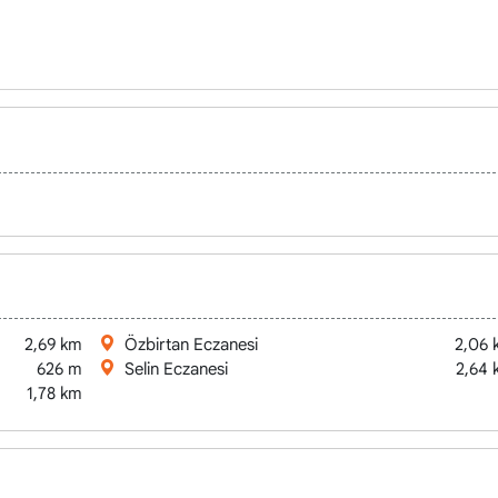
2,69 km
Özbirtan Eczanesi
2,06 
626 m
Selin Eczanesi
2,64 
1,78 km