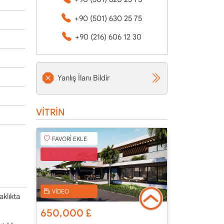
+90 (501) 630 25 75
+90 (216) 606 12 30
Yanlış İlanı Bildir
VİTRİN
FAVORİ EKLE
TÜRK KOÇANI
VİDEO
klıkta
650,000
£