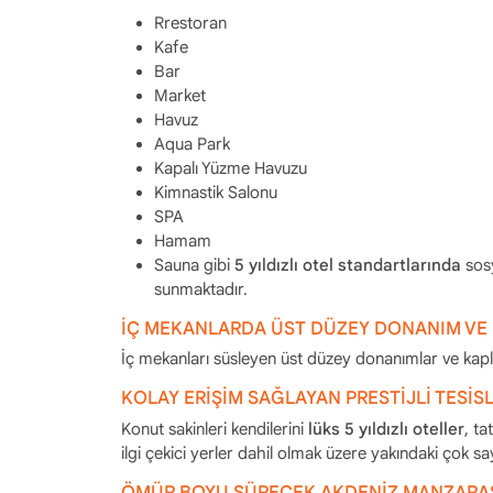
Rrestoran
Kafe
Bar
Market
Havuz
Aqua Park
Kapalı Yüzme Havuzu
Kimnastik Salonu
SPA
Hamam
Sauna gibi
5 yıldızlı otel standartlarında
sosy
sunmaktadır.
İÇ MEKANLARDA ÜST DÜZEY DONANIM VE
İç mekanları süsleyen üst düzey donanımlar ve kapla
KOLAY ERİŞİM SAĞLAYAN PRESTİJLİ TESİS
Konut sakinleri kendilerini
lüks 5 yıldızlı oteller
, ta
ilgi çekici yerler dahil olmak üzere yakındaki çok sa
ÖMÜR BOYU SÜRECEK AKDENİZ MANZARA