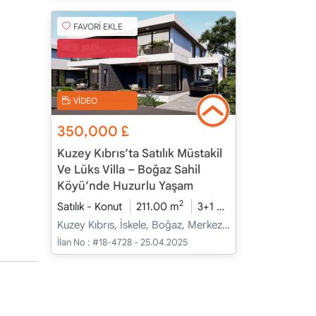
FAVORİ EKLE
TÜRK KOÇANI
VİDEO
350,000
£
Kuzey Kıbrıs’ta Satılık Müstakil
Ve Lüks Villa – Boğaz Sahil
Köyü’nde Huzurlu Yaşam
2
Satılık - Konut
211.00 m
3+1
İnşaat Halinde
2
Kuzey Kıbrıs, İskele, Boğaz, Merkez - Merkez
İlan No :
#18-4728 - 25.04.2025