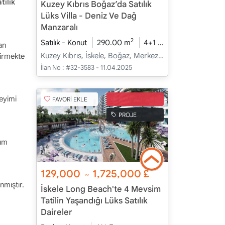
tılık
Kuzey Kıbrıs Boğaz’da Satılık
Lüks Villa - Deniz Ve Dağ
Manzaralı
2
Satılık - Konut
290.00 m
4+1
İnşaat Halinde
an
Kuzey Kıbrıs, İskele, Boğaz, Merkez - Merkez
irmekte
İlan No :
#32-3583 - 11.04.2025
eyimi
FAVORİ EKLE
KAMPANYA
PROJE
rım
129,000
1,725,000
£
~
nmıştır.
İskele Long Beach'te 4 Mevsim
Tatilin Yaşandığı Lüks Satılık
Daireler