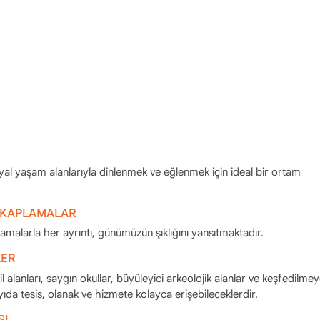
al yaşam alanlarıyla dinlenmek ve eğlenmek için ideal bir ortam
 KAPLAMALAR
malarla her ayrıntı, günümüzün şıklığını yansıtmaktadır.
LER
til alanları, saygın okullar, büyüleyici arkeolojik alanlar ve keşfedilm
yıda tesis, olanak ve hizmete kolayca erişebileceklerdir.
SI