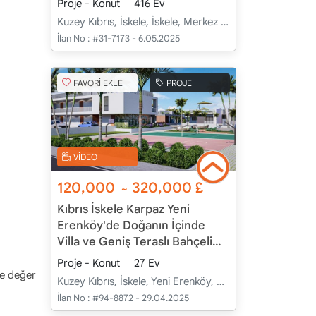
Proje - Konut
416 Ev
Kuzey Kıbrıs, İskele, İskele, Merkez - Merkez
İlan No :
#31-7173 - 6.05.2025
FAVORİ EKLE
PROJE
VİDEO
120,000
320,000
£
~
Kıbrıs İskele Karpaz Yeni
Erenköy'de Doğanın İçinde
Villa ve Geniş Teraslı Bahçeli
Apartman Daireleri
Proje - Konut
27 Ev
eye değer
Kuzey Kıbrıs, İskele, Yeni Erenköy, Merkez - Merkez
İlan No :
#94-8872 - 29.04.2025