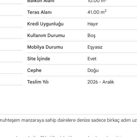
Balkon Alanı
10.00 m
2
Teras Alanı
41.00 m
Kredi Uygunluğu
Hayır
Kullanım Durumu
Boş
Mobilya Durumu
Eşyasız
Site İçinde
Evet
Cephe
Doğu
Teslim Yılı
2026 - Aralık
 muhteşem manzaraya sahip dairelere denize sadece birkaç adım uza