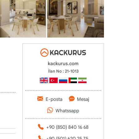
kackurus.com
İlan No : 21-1013
E-posta
Mesaj
Whatssapp
+90 (850) 840 16 68
+90 (501) 620 25 75