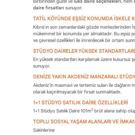
Birbirinden güzel ve
lüks daire seçenekleri
, hem 
daire fırsatları
sunuyor.
TATİL KÖYÜNDE EŞSİZ KONUMDA İSKELE KI
Kıbrıs'ın son zamanlardaki gözde merkezlerinden İsk
mükemmel bir konumda yer almaktadır. Bu eşsiz pr
ve çevresel özellikleri ile imrenilecek bir ortam sun
STÜDYO DAİRELER YÜKSEK STANDARTLAR
En yüksek standartları karşılamak üzere kusursuz ş
sunuyor.
DENİZE YAKIN AKDENİZ MANZARALI STÜD
Akdeniz'in masmavi ve tertemiz suları ile dağların
olarak kaçırılmayacak bir fırsat sunmaktadır.
1+1 STÜDYO SATILIK DAİRE ÖZELLİKLERİ
2
1+1 Stüdyo Satılık Daire 101m
brüt alana sahip olup
TOPLU SOSYAL YAŞAM ALANLARI VE İMKA
Sakinlerine