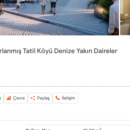
anmış Tatil Köyü Denize Yakın Daireler
ü
Çevre
Paylaş
İletişim
2