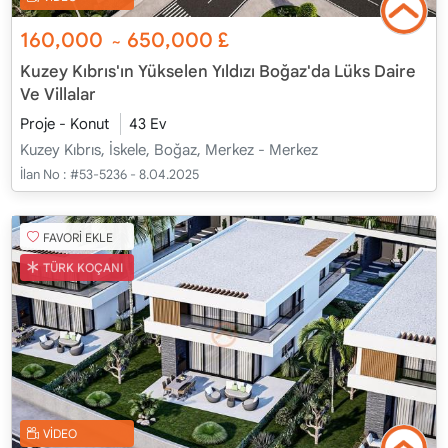
160,000
650,000
£
~
Kuzey Kıbrıs'ın Yükselen Yıldızı Boğaz'da Lüks Daire
Ve Villalar
Proje - Konut
43 Ev
Kuzey Kıbrıs, İskele, Boğaz, Merkez - Merkez
İlan No :
#53-5236 - 8.04.2025
FAVORİ EKLE
TÜRK KOÇANI
VİDEO