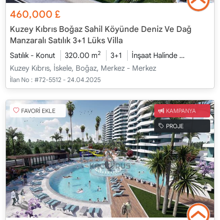
460,000
£
Kuzey Kıbrıs Boğaz Sahil Köyünde Deniz Ve Dağ
Manzaralı Satılık 3+1 Lüks Villa
2
Satılık - Konut
320.00 m
3+1
İnşaat Halinde
2026 - Oc
Kuzey Kıbrıs, İskele, Boğaz, Merkez - Merkez
İlan No :
#72-5512 - 24.04.2025
FAVORİ EKLE
KAMPANYA
PROJE