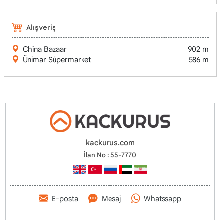
Alışveriş
China Bazaar
902 m
Ünimar Süpermarket
586 m
kackurus.com
İlan No : 55-7770
E-posta
Mesaj
Whatssapp