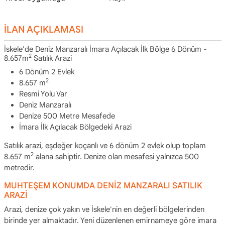
İLAN AÇIKLAMASI
İskele'de Deniz Manzaralı İmara Açılacak İlk Bölge 6 Dönüm -
2
8.657m
Satılık Arazi
6 Dönüm 2 Evlek
2
8.657 m
Resmi Yolu Var
Deniz Manzaralı
Denize 500 Metre Mesafede
İmara İlk Açılacak Bölgedeki Arazi
Satılık arazi, eşdeğer koçanlı ve 6 dönüm 2 evlek olup toplam
2
8.657 m
alana sahiptir. Denize olan mesafesi yalnızca 500
metredir.
MUHTEŞEM KONUMDA DENİZ MANZARALI SATILIK
ARAZİ
Arazi, denize çok yakın ve İskele'nin en değerli bölgelerinden
birinde yer almaktadır. Yeni düzenlenen emirnameye göre imara