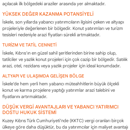
açılacak ilk bölgedeki araziler arasında yer almaktadır.
YÜKSEK DEĞER KAZANMA POTANSİYELİ
İskele, son yıllarda yabancı yatırımcıların ilgisini çeken ve altyapı
projeleriyle değerlenen bir bölgedir. Konut yatırımları ve turizm
tesisleri nedeniyle arazi fiyatları sürekli artmaktadır.
TURİZM VE TATİL CENNETİ
İskele, Kıbrıs’ın en güzel sahil şeritlerinden birine sahip olup,
tatilciler ve yazlık konut projeleri için çok cazip bir bölgedir. Satılık
arazi, otel, rezidans veya yazlık projeler için ideal konumdadır.
ALTYAPI VE ULAŞIMDA GELİŞEN BÖLGE
İskele’de hem yerli hem yabancı müteahhitlerin büyük ölçekli
konut ve karma projelere yaptığı yatırımlar arazi talebini ve
fiyatlarını artırmaktadır.
DÜŞÜK VERGİ AVANTAJLARI VE YABANCI YATIRIMCI
DOSTU HUKUK SİSTEMİ
Kuzey Kıbrıs Türk Cumhuriyeti’nde (KKTC) vergi oranları birçok
ülkeye göre daha düşüktür, bu da yatırımcılar için maliyet avantajı