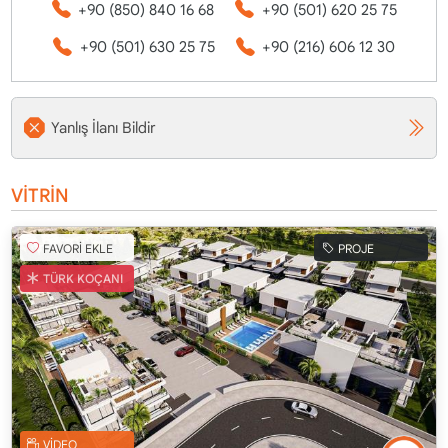
+90 (850) 840 16 68
+90 (501) 620 25 75
+90 (501) 630 25 75
+90 (216) 606 12 30
Yanlış İlanı Bildir
VİTRİN
FAVORİ EKLE
PROJE
TÜRK KOÇANI
VİDEO