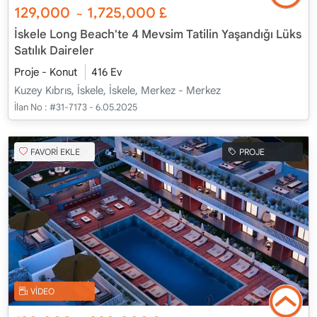
129,000
1,725,000
£
~
İskele Long Beach'te 4 Mevsim Tatilin Yaşandığı Lüks
Satılık Daireler
Proje - Konut
416 Ev
Kuzey Kıbrıs, İskele, İskele, Merkez - Merkez
İlan No :
#31-7173 - 6.05.2025
FAVORİ EKLE
PROJE
VİDEO