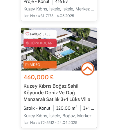
Proje - Konut
416 Ev
Kuzey Kıbrıs, İskele, İskele, Merkez - Merkez
İlan No :
#31-7173 - 6.05.2025
FAVORİ EKLE
TÜRK KOÇANI
VİDEO
460,000
£
Kuzey Kıbrıs Boğaz Sahil
Köyünde Deniz Ve Dağ
Manzaralı Satılık 3+1 Lüks Villa
2
Satılık - Konut
320.00 m
3+1
İnşaat Halinde
Kuzey Kıbrıs, İskele, Boğaz, Merkez - Merkez
İlan No :
#72-5512 - 24.04.2025