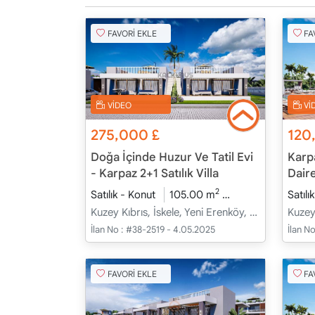
FAVORİ EKLE
FA
VİDEO
Vİ
275,000
£
120
Doğa İçinde Huzur Ve Tatil Evi
Karpa
- Karpaz 2+1 Satılık Villa
Dair
2
Satılık - Konut
105.00 m
2+1
İnşaat Hal
Satılı
Kuzey Kıbrıs, İskele, Yeni Erenköy, Merkez - Merkez
İlan No :
#38-2519 - 4.05.2025
İlan No
FAVORİ EKLE
FA