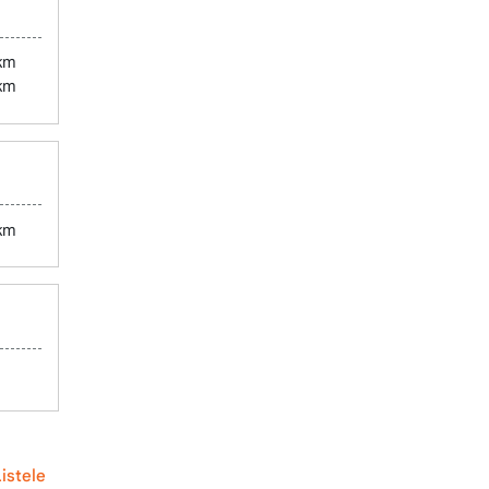
 km
km
 km
istele