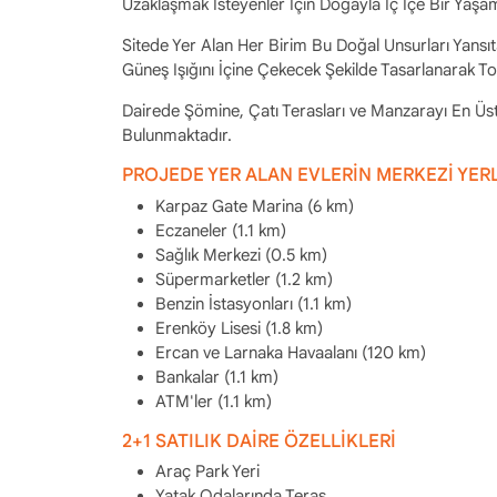
Uzaklaşmak İsteyenler İçin Doğayla İç İçe Bir Yaşam
Sitede Yer Alan Her Birim Bu Doğal Unsurları Yansı
Güneş Işığını İçine Çekecek Şekilde Tasarlanarak To
Dairede Şömine, Çatı Terasları ve Manzarayı En Üst
Bulunmaktadır.
PROJEDE YER ALAN EVLERİN MERKEZİ YER
Karpaz Gate Marina (6 km)
Eczaneler (1.1 km)
Sağlık Merkezi (0.5 km)
Süpermarketler (1.2 km)
Benzin İstasyonları (1.1 km)
Erenköy Lisesi (1.8 km)
Ercan ve Larnaka Havaalanı (120 km)
Bankalar (1.1 km)
ATM'ler (1.1 km)
2+1 SATILIK DAİRE ÖZELLİKLERİ
Araç Park Yeri
Yatak Odalarında Teras