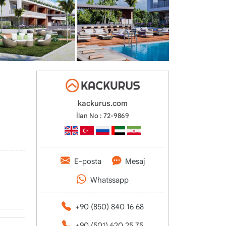
kackurus.com
İlan No : 72-9869
E-posta
Mesaj
Whatssapp
+90 (850) 840 16 68
+90 (501) 620 25 75