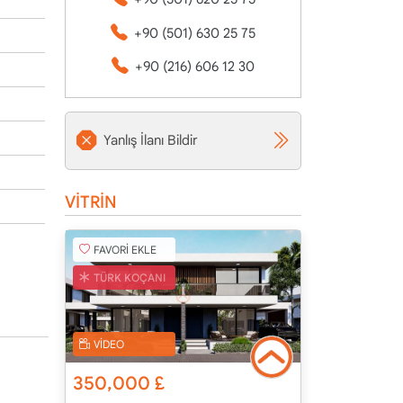
+90 (501) 630 25 75
+90 (216) 606 12 30
Yanlış İlanı Bildir
VİTRİN
FAVORİ EKLE
TÜRK KOÇANI
VİDEO
350,000
£