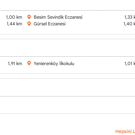
1,00 km
Besim Sevindik Eczanesi
1,33
ίο
1,44 km
Gürsel Eczanesi
1,40 
1,91 km
Yenierenköy İlkokulu
1,01
Hepsini L