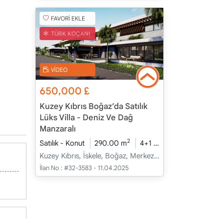
FAVORİ EKLE
TÜRK KOÇANI
VİDEO
650,000
£
Kuzey Kıbrıs Boğaz’da Satılık
Lüks Villa - Deniz Ve Dağ
Manzaralı
2
Satılık - Konut
290.00 m
4+1
İnşaat Halinde
Kuzey Kıbrıs, İskele, Boğaz, Merkez - Merkez
İlan No :
#32-3583 - 11.04.2025