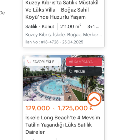
Kuzey Kıbrıs’ta Satılık Müstakil
Ve Lüks Villa – Boğaz Sahil
 De
Köyü’nde Huzurlu Yaşam
2
Satılık - Konut
211.00 m
3+1
İnşaat Halinde
2
Kuzey Kıbrıs, İskele, Boğaz, Merkez - Merkez
İlan No :
#18-4728 - 25.04.2025
FAVORİ EKLE
KAMPANYA
PROJE
129,000
1,725,000
£
~
İskele Long Beach'te 4 Mevsim
Tatilin Yaşandığı Lüks Satılık
Daireler