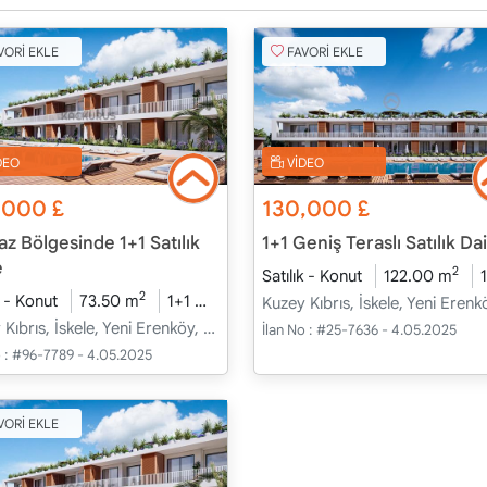
VORİ EKLE
FAVORİ EKLE
DEO
VİDEO
,000
£
130,000
£
z Bölgesinde 1+1 Satılık
1+1 Geniş Teraslı Satılık Da
e
2
Satılık - Konut
122.00 m
2
inde
k - Konut
2026 - Ocak Teslim
73.50 m
1+1
İnşaat Halinde
2026 - Ocak Teslim
Kuzey Kıbrıs, İskele, Yeni Erenköy, Merkez - Merkez
İlan No :
#25-7636 - 4.05.2025
 :
#96-7789 - 4.05.2025
VORİ EKLE