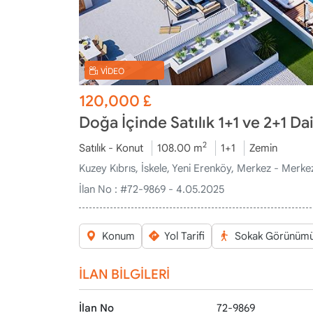
VİDEO
120,000
£
Doğa İçinde Satılık 1+1 ve 2+1 Da
2
Satılık - Konut
108.00 m
1+1
Zemin
Kuzey Kıbrıs, İskele, Yeni Erenköy, Merkez - Merke
İlan No :
#72-9869 - 4.05.2025
Konum
Yol Tarifi
Sokak Görünüm
İLAN BİLGİLERİ
İlan No
72-9869