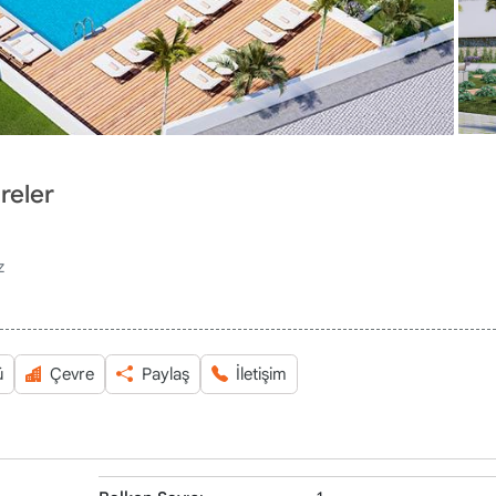
ireler
z
ü
Çevre
Paylaş
İletişim