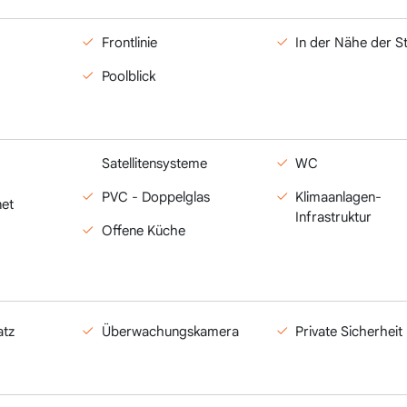
Frontlinie
In der Nähe der S
Poolblick
Satellitensysteme
WC
PVC - Doppelglas
Klimaanlagen-
net
Infrastruktur
Offene Küche
atz
Überwachungskamera
Private Sicherheit