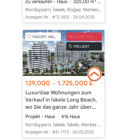
2
Zu verkaufen - Haus
320.00 m
3+1
Im Bau
2
Nordzypern, İskele, Boğaz, Merkez - Merkez
Anzeigen-Nr. :
#72-5512 - 24.04.2025
FAVORIT HINZUFÜGEN
KAMPAGNE
PROJEKT
129,000
1,725,000
£
~
Luxuriöse Wohnungen zum
Verkauf in İskele Long Beach,
wo Sie das ganze Jahr über
Urlaub genießen können
Projekt - Haus
416 Haus
Nordzypern, İskele, İskele, Merkez - Merkez
Anzeigen-Nr. :
#31-7173 - 06.05.2025