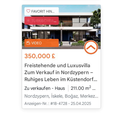
FAVORIT HINZUFÜGEN
TÜRKISCHER COB
VIDEO
350,000
£
Freistehende und Luxusvilla
Zum Verkauf in Nordzypern –
Ruhiges Leben im Küstendorf
Boğaz
2
Zu verkaufen - Haus
211.00 m
3+1
Im Bau
20
Nordzypern, İskele, Boğaz, Merkez - Merkez
Anzeigen-Nr. :
#18-4728 - 25.04.2025