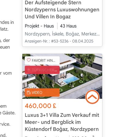
Der Aufsteigende Stern
Nordzyperns Luxuswohnungen
Und Villen In Bogaz
ndes in
Projekt - Haus
43 Haus
latz.
Nordzypern, İskele, Boğaz, Merkez - Merkez
, der
Anzeigen-Nr. :
#53-5236 - 08.04.2025
neuen
FAVORIT HINZUFÜGEN
TÜRKISCHER COB
er vom
VIDEO
460,000
£
inem
e Gäste.
Luxus 3+1 Villa Zum Verkauf mit
Meer- und Bergblick im
vice.
Küstendorf Boğaz, Nordzypern
and.