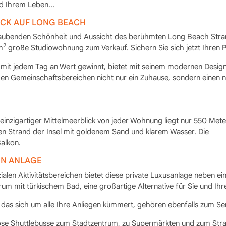
d Ihrem Leben...
ICK AUF LONG BEACH
eraubenden Schönheit und Aussicht des berühmten Long Beach Stra
2
m
große Studiowohnung zum Verkauf. Sichern Sie sich jetzt Ihren P
mit jedem Tag an Wert gewinnt, bietet mit seinem modernen Design
tigen Gemeinschaftsbereichen nicht nur ein Zuhause, sondern einen 
d einzigartiger Mittelmeerblick von jeder Wohnung liegt nur 550 Met
en Strand der Insel mit goldenem Sand und klarem Wasser. Die
alkon.
EN ANLAGE
len Aktivitätsbereichen bietet diese private Luxusanlage neben e
um mit türkischem Bad, eine großartige Alternative für Sie und Ihr
das sich um alle Ihre Anliegen kümmert, gehören ebenfalls zum Ser
lose Shuttlebusse zum Stadtzentrum, zu Supermärkten und zum Str