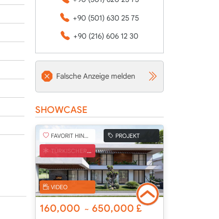
+90 (501) 630 25 75
+90 (216) 606 12 30
Falsche Anzeige melden
SHOWCASE
FAVORIT HINZUFÜGEN
PROJEKT
TÜRKISCHER COB
VIDEO
160,000
650,000
£
~