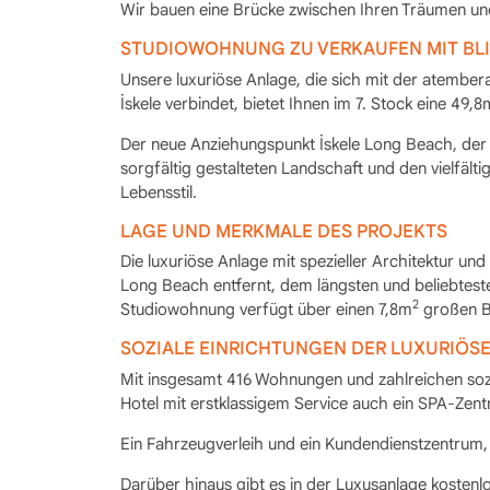
Wir bauen eine Brücke zwischen Ihren Träumen un
STUDIOWOHNUNG ZU VERKAUFEN MIT BL
Unsere luxuriöse Anlage, die sich mit der atemb
İskele verbindet, bietet Ihnen im 7. Stock eine 49,8
Der neue Anziehungspunkt İskele Long Beach, der 
sorgfältig gestalteten Landschaft und den vielfäl
Lebensstil.
LAGE UND MERKMALE DES PROJEKTS
Die luxuriöse Anlage mit spezieller Architektur un
Long Beach entfernt, dem längsten und beliebtest
2
Studiowohnung verfügt über einen 7,8m
großen B
SOZIALE EINRICHTUNGEN DER LUXURIÖS
Mit insgesamt 416 Wohnungen und zahlreichen sozia
Hotel mit erstklassigem Service auch ein SPA-Zentr
Ein Fahrzeugverleih und ein Kundendienstzentrum, 
Darüber hinaus gibt es in der Luxusanlage kosten