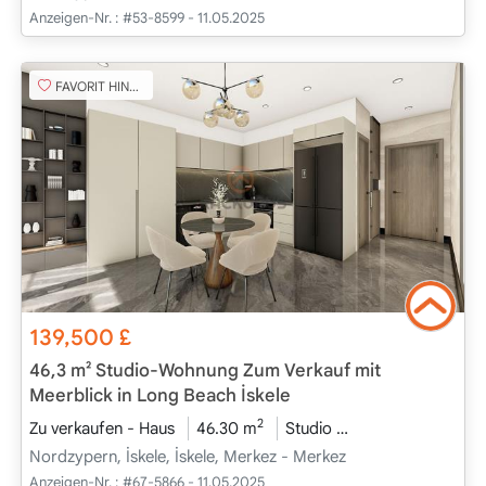
Anzeigen-Nr. :
#53-8599 - 11.05.2025
FAVORIT HINZUFÜGEN
139,500
£
46,3 m² Studio-Wohnung Zum Verkauf mit
Meerblick in Long Beach İskele
2
Zu verkaufen - Haus
46.30 m
Studio
Projekt Abgeschl
Nordzypern, İskele, İskele, Merkez - Merkez
Anzeigen-Nr. :
#67-5866 - 11.05.2025