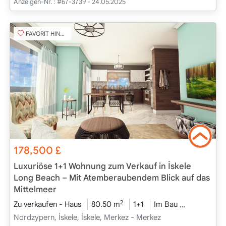
Anzeigen-Nr. :
#67-3739 - 24.05.2025
FAVORIT HINZUFÜGEN
178,500
£
Luxuriöse 1+1 Wohnung zum Verkauf in İskele
Long Beach – Mit Atemberaubendem Blick auf das
Mittelmeer
2
Zu verkaufen - Haus
80.50 m
1+1
Im Bau
2025 - Dez
Nordzypern, İskele, İskele, Merkez - Merkez