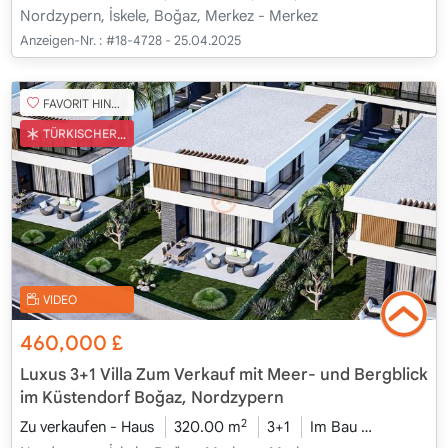
Nordzypern, İskele, Boğaz, Merkez - Merkez
Anzeigen-Nr. :
#18-4728 - 25.04.2025
FAVORIT HINZUFÜGEN
TÜRKISCHER COB
VIDEO
460,000
£
Luxus 3+1 Villa Zum Verkauf mit Meer- und Bergblick
im Küstendorf Boğaz, Nordzypern
2
Zu verkaufen - Haus
320.00 m
3+1
Im Bau
2026 - Ka