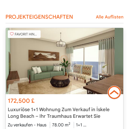
PROJEKTEIGENSCHAFTEN
Alle Auflisten
FAVORIT HINZUFÜGEN
172,500
£
Luxuriöse 1+1 Wohnung Zum Verkauf in İskele
Long Beach – Ihr Traumhaus Erwartet Sie
2
Zu verkaufen - Haus
78.00 m
1+1
Projekt Abgeschloss