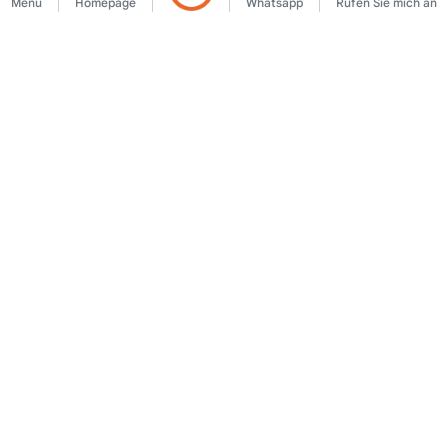
Menu
Homepage
Whatsapp
Rufen Sie mich an
UNTERNEHMEN
Mitgliedschaftsvereinbarung
Kontaktieren Sie uns
Regeln für die
Über uns
Veröffentlichung von
Hinweisen
Anzeigen
Rechtlicher Hinweis
KVKK-Richtlinie
Nutzungsbedingungen
KVKK-Klarstellungstext
Klarstellungstext
KVKK-Antragsformular
Cookie-Richtlinie
Einwilligungstext
LASST UNS ZUSAMMENARBEITEN
Geschäftspartnerschaft
Partnerformular