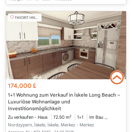
FAVORIT HINZUFÜGEN
174,000
£
1+1 Wohnung zum Verkauf in İskele Long Beach –
Luxuriöse Wohnanlage und
Investitionsmöglichkeit
2
Zu verkaufen - Haus
72.50 m
1+1
Im Bau
2025 - Dez
Nordzypern, İskele, İskele, Merkez - Merkez