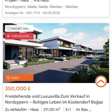
Projekt - Haus
416 Haus
Nordzypern, İskele, İskele, Merkez - Merkez
Anzeigen-Nr. :
#31-7173 - 06.05.2025
FAVORIT HINZUFÜGEN
TÜRKISCHER COB
VIDEO
350,000
£
Freistehende und Luxusvilla Zum Verkauf in
Nordzypern – Ruhiges Leben im Küstendorf Boğaz
2
Zu verkaufen - Haus
211.00 m
3+1
Im Bau
2026 - Kam