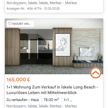
Nordzypern, İskele, İskele, Merkez - Merkez
Anzeigen-Nr. :
#26-4776 - 12.05.2025
FAVORIT HINZUFÜGEN
165,000
£
1+1 Wohnung Zum Verkauf in İskele Long Beach -
Luxuriöses Leben mit Mittelmeerblick
2
Zu verkaufen - Haus
78.00 m
1+1
Projekt Abgeschloss
Nordzypern, İskele, İskele, Merkez - Merkez