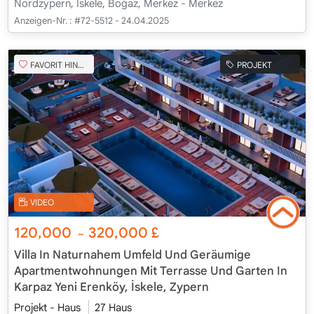
Nordzypern, İskele, Boğaz, Merkez - Merkez
Anzeigen-Nr. :
#72-5512 - 24.04.2025
FAVORIT HINZUFÜGEN
PROJEKT
VIDEO
120,000
320,000
£
~
Villa In Naturnahem Umfeld Und Geräumige
Apartmentwohnungen Mit Terrasse Und Garten In
Karpaz Yeni Erenköy, İskele, Zypern
Projekt - Haus
27 Haus