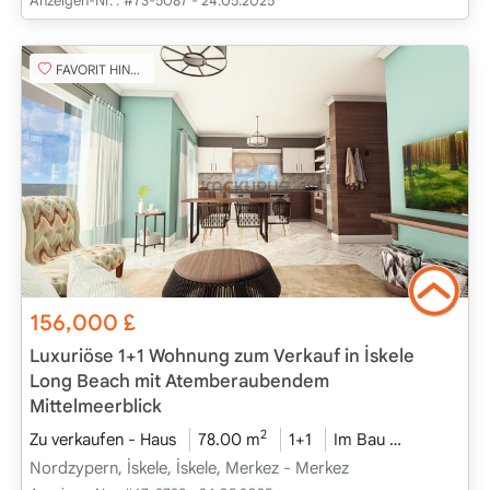
Anzeigen-Nr. :
#73-5087 - 24.05.2025
FAVORIT HINZUFÜGEN
156,000
£
Luxuriöse 1+1 Wohnung zum Verkauf in İskele
Long Beach mit Atemberaubendem
Mittelmeerblick
2
Zu verkaufen - Haus
78.00 m
1+1
Im Bau
2025 - Dez
Nordzypern, İskele, İskele, Merkez - Merkez