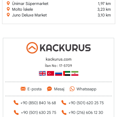
Ünimar Süpermarket
1,97 km
Molto İskele
3,23 km
Juno Deluxe Market
3,10 km
kackurus.com
İlan No : 17-5709
E-posta
Mesaj
Whatssapp
+90 (850) 840 16 68
+90 (501) 620 25 75
+90 (501) 630 25 75
+90 (216) 606 12 30