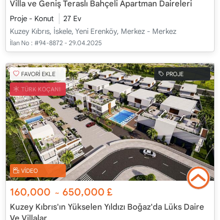
Villa ve Geniş Teraslı Bahçeli Apartman Daireleri
Proje - Konut
27 Ev
Kuzey Kıbrıs, İskele, Yeni Erenköy, Merkez - Merkez
İlan No :
#94-8872 - 29.04.2025
FAVORİ EKLE
PROJE
TÜRK KOÇANI
VİDEO
160,000
650,000
£
~
Kuzey Kıbrıs'ın Yükselen Yıldızı Boğaz'da Lüks Daire
Ve Villalar