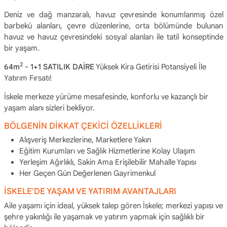
Deniz ve dağ manzaralı, havuz çevresinde konumlanmış özel
barbekü alanları, çevre düzenlerine, orta bölümünde bulunan
havuz ve havuz çevresindeki sosyal alanları ile tatil konseptinde
bir yaşam.
2
64m
- 1+1 SATILIK DAİRE
Yüksek Kira Getirisi Potansiyeli İle
Yatırım Fırsatı!
İskele merkeze yürüme mesafesinde, konforlu ve kazançlı bir
yaşam alanı sizleri bekliyor.
BÖLGENİN DİKKAT ÇEKİCİ ÖZELLİKLERİ
Alışveriş Merkezlerine, Marketlere Yakın
Eğitim Kurumları ve Sağlık Hizmetlerine Kolay Ulaşım
Yerleşim Ağırlıklı, Sakin Ama Erişilebilir Mahalle Yapısı
Her Geçen Gün Değerlenen Gayrimenkul
İSKELE'DE YAŞAM VE YATIRIM AVANTAJLARI
Aile yaşamı için ideal, yüksek talep gören İskele; merkezi yapısı ve
şehre yakınlığı ile yaşamak ve yatırım yapmak için sağlıklı bir