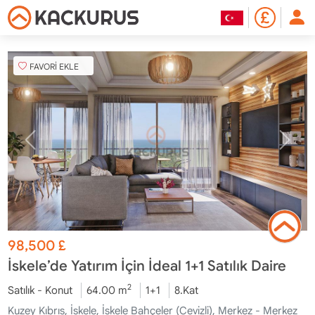
FAVORİ EKLE
98,500
£
İskele’de Yatırım İçin İdeal 1+1 Satılık Daire
2
Satılık - Konut
64.00 m
1+1
8.Kat
Kuzey Kıbrıs, İskele, İskele Bahçeler (Cevizli), Merkez - Merkez