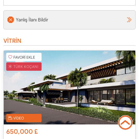
Yanlış İlanı Bildir
VİTRİN
FAVORİ EKLE
TÜRK KOÇANI
VİDEO
650,000
£