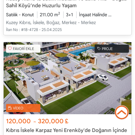
Sahil Köyü’nde Huzurlu Yaşam
2
Satılık - Konut
211.00 m
3+1
İnşaat Halinde
2026 - Oca
Kuzey Kıbrıs, İskele, Boğaz, Merkez - Merkez
İlan No :
#18-4728 - 25.04.2025
FAVORİ EKLE
PROJE
VİDEO
120,000
320,000
£
~
Kıbrıs İskele Karpaz Yeni Erenköy'de Doğanın İçinde