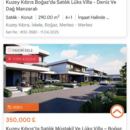
Kuzey Kıbrıs Boğaz’da Satılık Lüks Villa - Deniz Ve
Dağ Manzaralı
2
Satılık - Konut
290.00 m
4+1
İnşaat Halinde
2026 - Oc
Kuzey Kıbrıs, İskele, Boğaz, Merkez - Merkez
İlan No :
#32-3583 - 11.04.2025
FAVORİ EKLE
TÜRK KOÇANI
VİDEO
350,000
£
Kuzey Kıbrıs’ta Satılık Müstakil Ve Lüks Villa – Boğaz