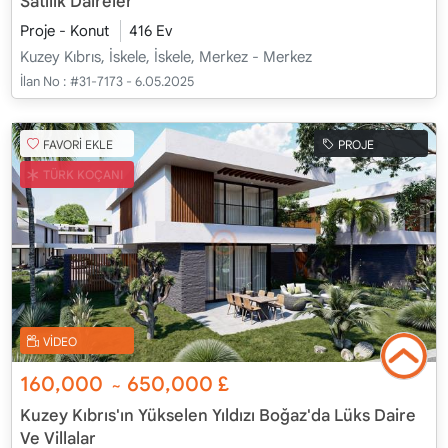
Satılık Daireler
Proje - Konut
416 Ev
Kuzey Kıbrıs, İskele, İskele, Merkez - Merkez
İlan No :
#31-7173 - 6.05.2025
FAVORİ EKLE
PROJE
TÜRK KOÇANI
VİDEO
160,000
650,000
£
~
Kuzey Kıbrıs'ın Yükselen Yıldızı Boğaz'da Lüks Daire
Ve Villalar