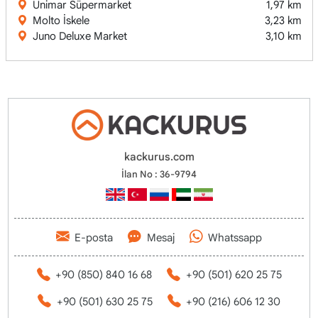
Ünimar Süpermarket
1,97 km
Molto İskele
3,23 km
Juno Deluxe Market
3,10 km
kackurus.com
İlan No : 36-9794
E-posta
Mesaj
Whatssapp
+90 (850) 840 16 68
+90 (501) 620 25 75
+90 (501) 630 25 75
+90 (216) 606 12 30