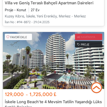
Villa ve Geniş Teraslı Bahçeli Apartman Daireleri
Proje - Konut
27 Ev
Kuzey Kıbrıs, İskele, Yeni Erenköy, Merkez - Merkez
İlan No :
#94-8872 - 29.04.2025
FAVORİ EKLE
KAMPANYA
PROJE
129,000
1,725,000
£
~
İskele Long Beach'te 4 Mevsim Tatilin Yaşandığı Lüks