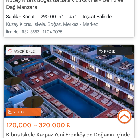
Kuzey Kıbrıs Boğaz’da Satılık Lüks Villa - Deniz Ve
Dağ Manzaralı
2
Satılık - Konut
290.00 m
4+1
İnşaat Halinde
2026 - Oc
Kuzey Kıbrıs, İskele, Boğaz, Merkez - Merkez
İlan No :
#32-3583 - 11.04.2025
FAVORİ EKLE
PROJE
VİDEO
120,000
320,000
£
~
Kıbrıs İskele Karpaz Yeni Erenköy'de Doğanın İçinde