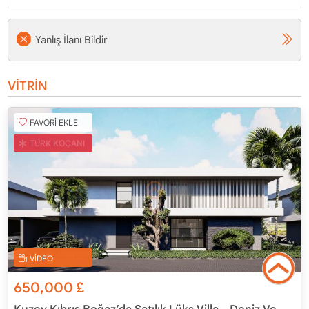
Yanlış İlanı Bildir
VİTRİN
FAVORİ EKLE
TÜRK KOÇANI
VİDEO
650,000
£