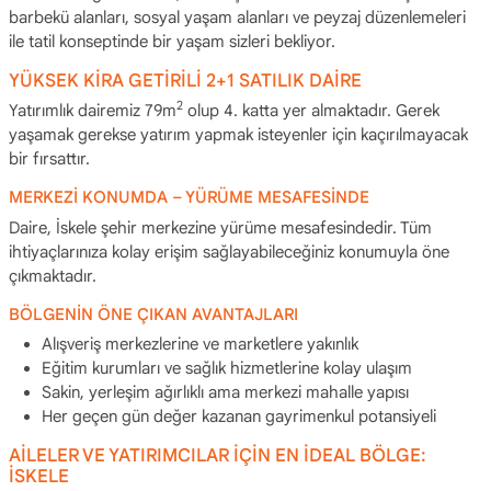
barbekü alanları, sosyal yaşam alanları ve peyzaj düzenlemeleri
ile tatil konseptinde bir yaşam sizleri bekliyor.
YÜKSEK KİRA GETİRİLİ 2+1 SATILIK DAİRE
2
Yatırımlık dairemiz 79m
olup 4. katta yer almaktadır. Gerek
yaşamak gerekse yatırım yapmak isteyenler için kaçırılmayacak
bir fırsattır.
MERKEZİ KONUMDA – YÜRÜME MESAFESİNDE
Daire, İskele şehir merkezine yürüme mesafesindedir. Tüm
ihtiyaçlarınıza kolay erişim sağlayabileceğiniz konumuyla öne
çıkmaktadır.
BÖLGENİN ÖNE ÇIKAN AVANTAJLARI
Alışveriş merkezlerine ve marketlere yakınlık
Eğitim kurumları ve sağlık hizmetlerine kolay ulaşım
Sakin, yerleşim ağırlıklı ama merkezi mahalle yapısı
Her geçen gün değer kazanan gayrimenkul potansiyeli
AİLELER VE YATIRIMCILAR İÇİN EN İDEAL BÖLGE:
İSKELE