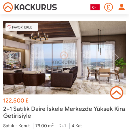
FAVORİ EKLE
122,500
£
2+1 Satılık Daire İskele Merkezde Yüksek Kira
Getirisiyle
2
Satılık - Konut
79.00 m
2+1
4.Kat