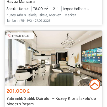
Havuz Manzaralı
2
Satılık - Konut
78.00 m
2+1
İnşaat Halinde
2026 - Haz
Kuzey Kıbrıs, İskele, İskele, Merkez - Merkez
İlan No :
#75-1590 - 27.03.2025
FAVORİ EKLE
201,000
£
Yatırımlık Satılık Daireler – Kuzey Kıbrıs İskele’de
Modern Yaşam