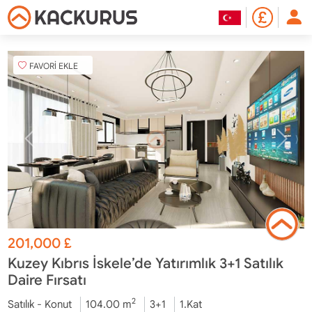
FAVORİ EKLE
201,000
£
Kuzey Kıbrıs İskele’de Yatırımlık 3+1 Satılık
Daire Fırsatı
2
Satılık - Konut
104.00 m
3+1
1.Kat