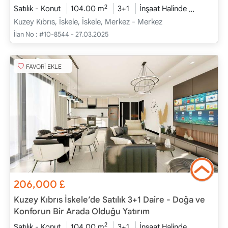
2
Satılık - Konut
104.00 m
3+1
İnşaat Halinde
2026 - H
Kuzey Kıbrıs, İskele, İskele, Merkez - Merkez
İlan No :
#10-8544 - 27.03.2025
FAVORİ EKLE
206,000
£
Kuzey Kıbrıs İskele’de Satılık 3+1 Daire - Doğa ve
Konforun Bir Arada Olduğu Yatırım
2
Satılık - Konut
104.00 m
3+1
İnşaat Halinde
2026 - H