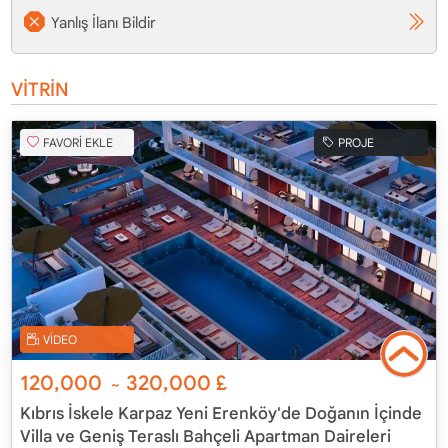
Yanlış İlanı Bildir
VİTRİN
FAVORİ EKLE
PROJE
VİDEO
120,000
320,000
£
~
Kıbrıs İskele Karpaz Yeni Erenköy'de Doğanın İçinde
Villa ve Geniş Teraslı Bahçeli Apartman Daireleri