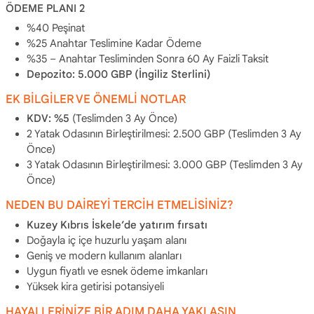
ÖDEME PLANI 2
%40 Peşinat
%25 Anahtar Teslimine Kadar Ödeme
%35 – Anahtar Tesliminden Sonra 60 Ay Faizli Taksit
Depozito: 5.000 GBP (İngiliz Sterlini)
EK BİLGİLER VE ÖNEMLİ NOTLAR
KDV: %5
(Teslimden 3 Ay Önce)
2 Yatak Odasının Birleştirilmesi: 2.500 GBP (Teslimden 3 Ay
Önce)
3 Yatak Odasının Birleştirilmesi: 3.000 GBP (Teslimden 3 Ay
Önce)
NEDEN BU DAİREYİ TERCİH ETMELİSİNİZ?
Kuzey Kıbrıs İskele’de yatırım fırsatı
Doğayla iç içe huzurlu yaşam alanı
Geniş ve modern kullanım alanları
Uygun fiyatlı ve esnek ödeme imkanları
Yüksek kira getirisi potansiyeli
HAYALLERİNİZE BİR ADIM DAHA YAKLAŞIN