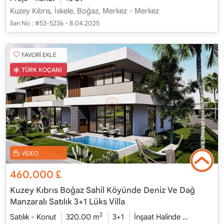
Kuzey Kıbrıs, İskele, Boğaz, Merkez - Merkez
İlan No :
#53-5236 - 8.04.2025
FAVORİ EKLE
TÜRK KOÇANI
VİDEO
460,000
£
Kuzey Kıbrıs Boğaz Sahil Köyünde Deniz Ve Dağ
Manzaralı Satılık 3+1 Lüks Villa
2
Satılık - Konut
320.00 m
3+1
İnşaat Halinde
2026 - Oc