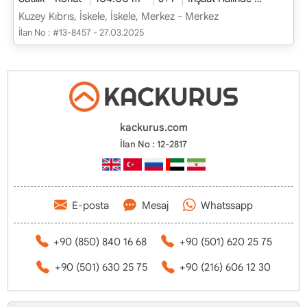
Kuzey Kıbrıs, İskele, İskele, Merkez - Merkez
İlan No :
#13-8457 - 27.03.2025
kackurus.com
İlan No : 12-2817
E-posta
Mesaj
Whatssapp
+90 (850) 840 16 68
+90 (501) 620 25 75
+90 (501) 630 25 75
+90 (216) 606 12 30