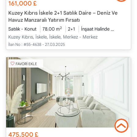
161,000
£
Kuzey Kıbrıs İskele 2+1 Satılık Daire – Deniz Ve
Havuz Manzaralı Yatırım Fırsatı
2
Satılık - Konut
78.00 m
2+1
İnşaat Halinde
2026 - Haz
Kuzey Kıbrıs, İskele, İskele, Merkez - Merkez
İlan No :
#55-4638 - 27.03.2025
FAVORİ EKLE
475,500
£