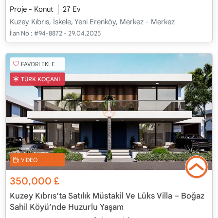
Proje - Konut
27 Ev
Kuzey Kıbrıs, İskele, Yeni Erenköy, Merkez - Merkez
İlan No :
#94-8872 - 29.04.2025
FAVORİ EKLE
TÜRK KOÇANI
VİDEO
350,000
£
Kuzey Kıbrıs’ta Satılık Müstakil Ve Lüks Villa – Boğaz
Sahil Köyü’nde Huzurlu Yaşam