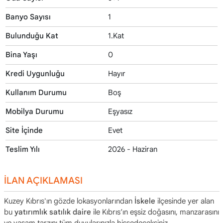
Banyo Sayısı
1
Bulunduğu Kat
1.Kat
Bina Yaşı
0
Kredi Uygunluğu
Hayır
Kullanım Durumu
Boş
Mobilya Durumu
Eşyasız
Site İçinde
Evet
Teslim Yılı
2026 - Haziran
İLAN AÇIKLAMASI
Kuzey Kıbrıs'ın gözde lokasyonlarından
İskele
ilçesinde yer alan
bu
yatırımlık satılık daire
ile Kıbrıs’ın eşsiz doğasını, manzarasını
ve yaşam tarzını tüm duyularınızla hissedeceksiniz.