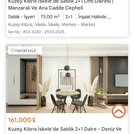
Kuzey Kıbrıs İskele’de Satılık 2+1 Ofis Dairesi |
Manzaralı Ve Ana Cadde Cepheli
2
Satılık - İşyeri
75.00 m
2+1
İnşaat Halinde
2026 - Şub
Kuzey Kıbrıs, İskele, İskele, Merkez - Merkez
İlan No :
#23-4230 - 29.03.2025
FAVORİ EKLE
161,000
£
Kuzey Kıbrıs İskele'de Satılık 2+1 Daire - Deniz Ve