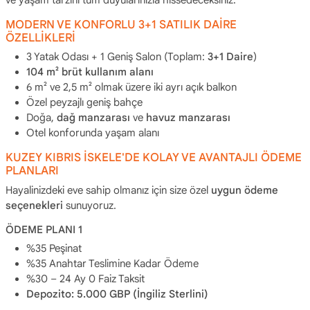
MODERN VE KONFORLU 3+1 SATILIK DAİRE
ÖZELLİKLERİ
3 Yatak Odası + 1 Geniş Salon (Toplam:
3+1 Daire
)
104 m² brüt kullanım alanı
6 m² ve 2,5 m² olmak üzere iki ayrı açık balkon
Özel peyzajlı geniş bahçe
Doğa,
dağ manzarası
ve
havuz manzarası
Otel konforunda yaşam alanı
KUZEY KIBRIS İSKELE'DE KOLAY VE AVANTAJLI ÖDEME
PLANLARI
Hayalinizdeki eve sahip olmanız için size özel
uygun ödeme
seçenekleri
sunuyoruz.
ÖDEME PLANI 1
%35 Peşinat
%35 Anahtar Teslimine Kadar Ödeme
%30 – 24 Ay 0 Faiz Taksit
Depozito: 5.000 GBP (İngiliz Sterlini)