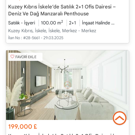
Kuzey Kıbrıs İskele’de Satılık 2+1 Ofis Dairesi –
Deniz Ve Dağ Manzaralı Penthouse
2
Satılık - İşyeri
100.00 m
2+1
İnşaat Halinde
2026 - Ş
Kuzey Kıbrıs, İskele, İskele, Merkez - Merkez
İlan No :
#28-5661 - 29.03.2025
FAVORİ EKLE
199,000
£