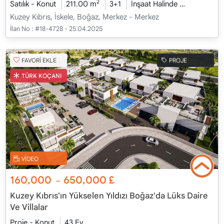
2
Satılık - Konut
211.00 m
3+1
İnşaat Halinde
2026 - Oca
Kuzey Kıbrıs, İskele, Boğaz, Merkez - Merkez
İlan No :
#18-4728 - 25.04.2025
FAVORİ EKLE
PROJE
TÜRK KOÇANI
VİDEO
160,000
650,000
£
~
Kuzey Kıbrıs'ın Yükselen Yıldızı Boğaz'da Lüks Daire
Ve Villalar
Proje - Konut
43 Ev