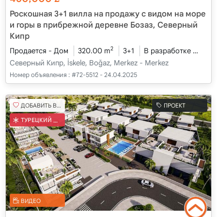
Роскошная 3+1 вилла на продажу с видом на море
и горы в прибрежной деревне Бозаз, Северный
Кипр
2
Продается - Дом
320.00 m
3+1
В разработке
2026
Северный Кипр, İskele, Boğaz, Merkez - Merkez
Номер объявления :
#72-5512 - 24.04.2025
ДОБАВИТЬ В ИЗБРАННОЕ
ПРОЕКТ
ТУРЕЦКИЙ КОБ
ВИДЕО