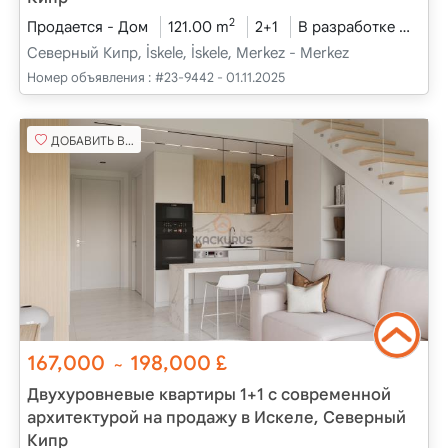
2
Продается - Дом
121.00 m
2+1
В разработке
2025
Северный Кипр, İskele, İskele, Merkez - Merkez
Номер объявления :
#23-9442 - 01.11.2025
ДОБАВИТЬ В ИЗБРАННОЕ
167,000
198,000
£
~
Двухуровневые квартиры 1+1 с современной
архитектурой на продажу в Искеле, Северный
Кипр