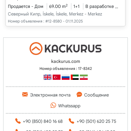
2
Продается - Дом
69.00 m
1+1
В разработке
2025
Северный Кипр, İskele, İskele, Merkez - Merkez
Номер объявления :
#12-8580 - 01.11.2025
kackurus.com
Номер объявления : 17-8342
Электронная почта
Сообщение
Whatssapp
+90 (850) 840 16 68
+90 (501) 620 25 75