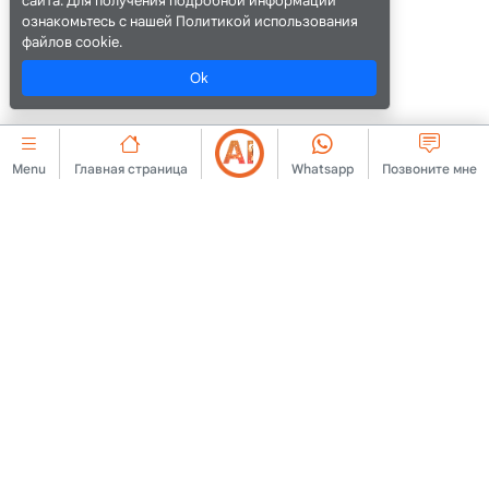
сайта. Для получения подробной информации
ознакомьтесь с нашей Политикой использования
файлов cookie.
Ok
Menu
Главная страница
Whatsapp
Позвоните мне
КОРПОРАТИВНЫЙ
cookie
Связаться с нами
Соглашение о членстве
О нас
Правила публикации
Объявление
рекламы
Юридическое
Политика КВКК
предупреждение
Информационный текст
Условия эксплуатации
КВКК