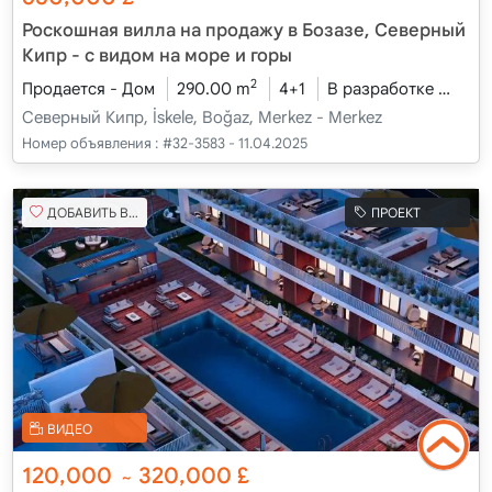
Роскошная вилла на продажу в Бозазе, Северный
Кипр - с видом на море и горы
2
Продается - Дом
290.00 m
4+1
В разработке
2026
Северный Кипр, İskele, Boğaz, Merkez - Merkez
Номер объявления :
#32-3583 - 11.04.2025
ДОБАВИТЬ В ИЗБРАННОЕ
ПРОЕКТ
ВИДЕО
120,000
320,000
£
~