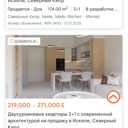
Исхеле, Северный Кипр
2
Продается - Дом
174.00 m
2+1
В разработке
202
Северный Кипр, İskele, İskele, Merkez - Merkez
Номер объявления :
#89-3410 - 01.11.2025
ДОБАВИТЬ В ИЗБРАННОЕ
219,000
271,000
£
~
Двухуровневые квартиры 2+1 с современной
архитектурой на продажу в Искеле, Северный
Кипр