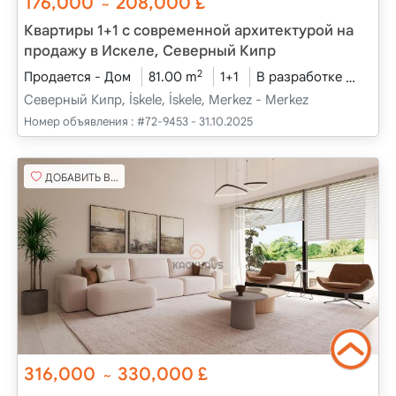
176,000
208,000
£
~
Квартиры 1+1 с современной архитектурой на
продажу в Искеле, Северный Кипр
2
Продается - Дом
81.00 m
1+1
В разработке
2025 
Северный Кипр, İskele, İskele, Merkez - Merkez
Номер объявления :
#72-9453 - 31.10.2025
ДОБАВИТЬ В ИЗБРАННОЕ
316,000
330,000
£
~