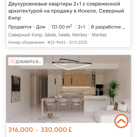
Двухуровневые квартиры 2+1 с современной
архитектурой на продажу в Искеле, Северный
Кипр
2
Продается - Дом
121.00 m
2+1
В разработке
2025
Северный Кипр, İskele, İskele, Merkez - Merkez
Номер объявления :
#23-9442 - 01.11.2025
ДОБАВИТЬ В ИЗБРАННОЕ
316,000
330,000
£
~