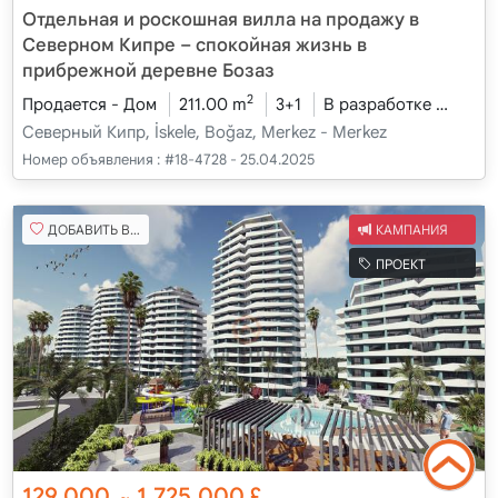
Отдельная и роскошная вилла на продажу в
Северном Кипре – спокойная жизнь в
прибрежной деревне Бозаз
2
Продается - Дом
211.00 m
3+1
В разработке
2026 
Северный Кипр, İskele, Boğaz, Merkez - Merkez
Номер объявления :
#18-4728 - 25.04.2025
ДОБАВИТЬ В ИЗБРАННОЕ
КАМПАНИЯ
ПРОЕКТ
129,000
1,725,000
£