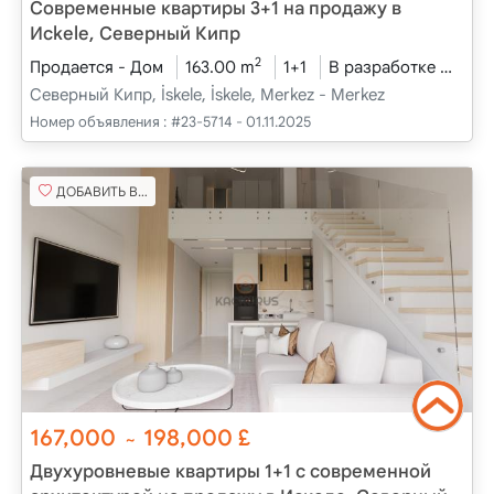
Современные квартиры 3+1 на продажу в
Исkele, Северный Кипр
2
Продается - Дом
163.00 m
1+1
В разработке
2025
Северный Кипр, İskele, İskele, Merkez - Merkez
Номер объявления :
#23-5714 - 01.11.2025
ДОБАВИТЬ В ИЗБРАННОЕ
167,000
198,000
£
~
Двухуровневые квартиры 1+1 с современной