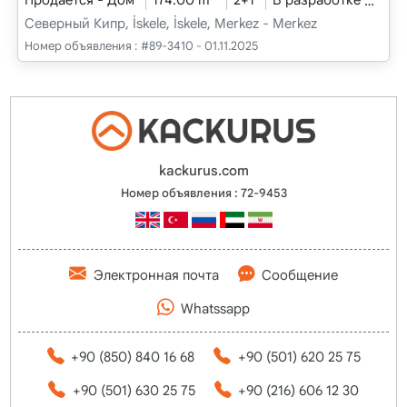
Продается - Дом
174.00 m
2+1
В разработке
202
Северный Кипр, İskele, İskele, Merkez - Merkez
Номер объявления :
#89-3410 - 01.11.2025
kackurus.com
Номер объявления : 72-9453
Электронная почта
Сообщение
Whatssapp
+90 (850) 840 16 68
+90 (501) 620 25 75
+90 (501) 630 25 75
+90 (216) 606 12 30