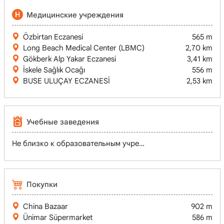
Медицинские учреждения
Özbirtan Eczanesi
565 m
Long Beach Medical Center (LBMC)
2,70 km
Gökberk Alp Yakar Eczanesi
3,41 km
İskele Sağlık Ocağı
556 m
BUSE ULUÇAY ECZANESİ
2,53 km
Учебные заведения
Не близко к образовательным учреждениям
Покупки
China Bazaar
902 m
Ünimar Süpermarket
586 m