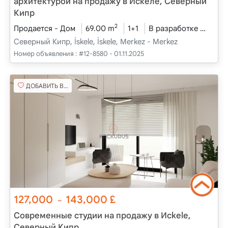
архитектурой на продажу в Искеле, Северный
Кипр
2
Продается - Дом
69.00 m
1+1
В разработке
2025
Северный Кипр, İskele, İskele, Merkez - Merkez
Номер объявления :
#12-8580 - 01.11.2025
ДОБАВИТЬ В ИЗБРАННОЕ
127,000
143,000
£
~
Современные студии на продажу в Исkele,
Северный Кипр