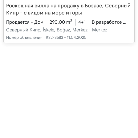
Роскошная вилла на продажу в Бозазе, Северный
Кипр - с видом на море и горы
2
Продается - Дом
290.00 m
4+1
В разработке
2026
Северный Кипр, İskele, Boğaz, Merkez - Merkez
Номер объявления :
#32-3583 - 11.04.2025