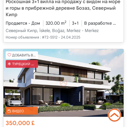
Роскошная 3+1 вилла на продажу с видом на море
и горы в прибрежной деревне Бозаз, Северный
Кипр
2
Продается - Дом
320.00 m
3+1
В разработке
2026
Северный Кипр, İskele, Boğaz, Merkez - Merkez
Номер объявления :
#72-5512 - 24.04.2025
ДОБАВИТЬ В ИЗБРАННОЕ
ТУРЕЦКИЙ КОБ
ВИДЕО
350,000
£