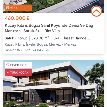
VİDEO
460,000
£
Kuzey Kıbrıs Boğaz Sahil Köyünde Deniz Ve Dağ
Manzaralı Satılık 3+1 Lüks Villa
2
Satılık - Konut
320.00 m
3+1
İnşaat Halinde
2026 - Oc
Kuzey Kıbrıs, İskele, Boğaz, Merkez - Merkez
İlan No :
#72-5512 - 24.04.2025
FAVORİ EKLE
TÜRK KOÇANI