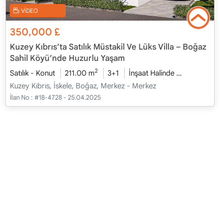
VİDEO
350,000
£
Kuzey Kıbrıs’ta Satılık Müstakil Ve Lüks Villa – Boğaz
Sahil Köyü’nde Huzurlu Yaşam
2
Satılık - Konut
211.00 m
3+1
İnşaat Halinde
2026 - Oca
Kuzey Kıbrıs, İskele, Boğaz, Merkez - Merkez
İlan No :
#18-4728 - 25.04.2025