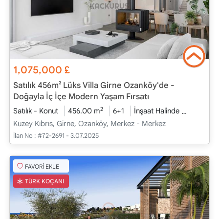
1,075,000
£
Satılık 456m² Lüks Villa Girne Ozanköy'de -
Doğayla İç İçe Modern Yaşam Fırsatı
2
Satılık - Konut
456.00 m
6+1
İnşaat Halinde
2026 - T
Kuzey Kıbrıs, Girne, Ozanköy, Merkez - Merkez
İlan No :
#72-2691 - 3.07.2025
FAVORİ EKLE
TÜRK KOÇANI