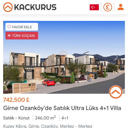
FAVORİ EKLE
TÜRK KOÇANI
742,500
£
Girne Ozanköy’de Satılık Ultra Lüks 4+1 Villa
2
Satılık - Konut
246.00 m
4+1
Kuzey Kıbrıs, Girne, Ozanköy, Merkez - Merkez