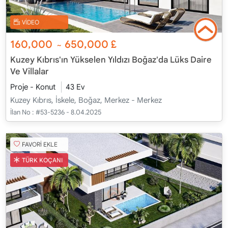
VİDEO
160,000
650,000
£
~
Kuzey Kıbrıs'ın Yükselen Yıldızı Boğaz'da Lüks Daire
Ve Villalar
Proje - Konut
43 Ev
Kuzey Kıbrıs, İskele, Boğaz, Merkez - Merkez
İlan No :
#53-5236 - 8.04.2025
FAVORİ EKLE
TÜRK KOÇANI