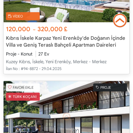
VİDEO
120,000
320,000
£
~
Kıbrıs İskele Karpaz Yeni Erenköy'de Doğanın İçinde
Villa ve Geniş Teraslı Bahçeli Apartman Daireleri
Proje - Konut
27 Ev
Kuzey Kıbrıs, İskele, Yeni Erenköy, Merkez - Merkez
İlan No :
#94-8872 - 29.04.2025
FAVORİ EKLE
PROJE
TÜRK KOÇANI