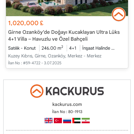
1,020,000
£
Girne Ozanköy’de Doğayı Kucaklayan Ultra Lüks
4+1 Villa – Havuzlu ve Özel Bahçeli
2
Satılık - Konut
246.00 m
4+1
İnşaat Halinde
2026 - T
Kuzey Kıbrıs, Girne, Ozanköy, Merkez - Merkez
İlan No :
#59-4722 - 3.07.2025
kackurus.com
İlan No : 80-1913