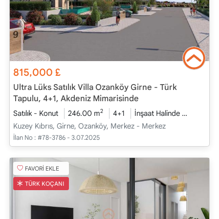
815,000
£
Ultra Lüks Satılık Villa Ozanköy Girne - Türk
Tapulu, 4+1, Akdeniz Mimarisinde
2
Satılık - Konut
246.00 m
4+1
İnşaat Halinde
2026 - T
Kuzey Kıbrıs, Girne, Ozanköy, Merkez - Merkez
İlan No :
#78-3786 - 3.07.2025
FAVORİ EKLE
TÜRK KOÇANI