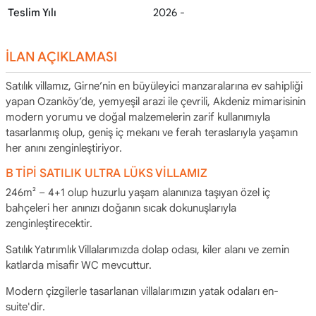
Teslim Yılı
2026 -
İLAN AÇIKLAMASI
Satılık villamız, Girne’nin en büyüleyici manzaralarına ev sahipliği
yapan Ozanköy’de, yemyeşil arazi ile çevrili, Akdeniz mimarisinin
modern yorumu ve doğal malzemelerin zarif kullanımıyla
tasarlanmış olup, geniş iç mekanı ve ferah teraslarıyla yaşamın
her anını zenginleştiriyor.
B TİPİ SATILIK ULTRA LÜKS VİLLAMIZ
246m² – 4+1 olup huzurlu yaşam alanınıza taşıyan özel iç
bahçeleri her anınızı doğanın sıcak dokunuşlarıyla
zenginleştirecektir.
Satılık Yatırımlık Villalarımızda dolap odası, kiler alanı ve zemin
katlarda misafir WC mevcuttur.
Modern çizgilerle tasarlanan villalarımızın yatak odaları en-
suite'dir.