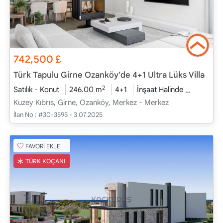
742,500
£
Türk Tapulu Girne Ozanköy'de 4+1 Ultra Lüks Villa
2
Satılık - Konut
246.00 m
4+1
İnşaat Halinde
2026 - T
Kuzey Kıbrıs, Girne, Ozanköy, Merkez - Merkez
İlan No :
#30-3595 - 3.07.2025
FAVORİ EKLE
TÜRK KOÇANI