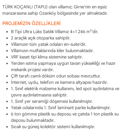
TÜRK KOÇANLI (TAPU) olan villamız; Girne’nin en eşsiz
manzarasına sahip Ozanköy bölgesinde yer almaktadır.
PROJEMİZİN ÖZELLİKLERİ
B Tipi Ultra Lüks Satılık Villamız 4+1 246 m²’dir.
2 araçlık açık otoparka sahiptir.
Villamızın tüm yatak odaları en-suite’dir.
Villamızın mutfaklarında kiler bulunmaktadır.
VRF kaset tipi klima sistemine sahiptir.
Yerden ısıtma yapmaya uygun tavan yüksekliği ve hazır
mekanik projesi vardır.
Çift tarafı camlı döküm odun sobası mevcuttur.
İnternet, uydu, telefon ve kamera altyapısı hazırdır.
1. Sınıf elektrik malzeme kullanımı, led spot aydınlatma ve
çevre aydınlatmasına sahiptir.
1. Sınıf yer seramiği döşemesi kullanılmıştır.
Yatak odalarında 1. Sınıf laminant parke kullanılmıştır.
6 ton gömme plastik su deposu ve çatıda 1 ton plastik su
deposu bulunmaktadır.
Sıcak su güneş kolektör sistemi kullanılmıştır.