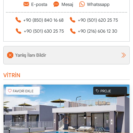
E-posta
Mesaj
Whatssapp
+90 (850) 840 16 68
+90 (501) 620 25 75
+90 (501) 630 25 75
+90 (216) 606 12 30
Yanlış İlanı Bildir
VİTRİN
FAVORİ EKLE
PROJE