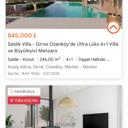
845,000
£
Satılık Villa - Girne Ozanköy'de Ultra Lüks 4+1 Villa
ve Büyüleyici Manzara
2
Satılık - Konut
246.00 m
4+1
İnşaat Halinde
2026 - T
Kuzey Kıbrıs, Girne, Ozanköy, Merkez - Merkez
İlan No :
#44-9206 - 3.07.2025
FAVORİ EKLE
TÜRK KOÇANI